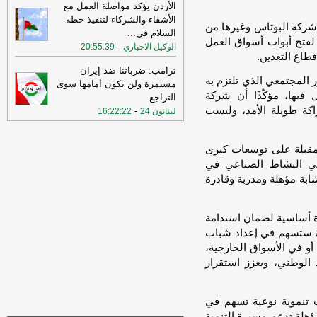
الأردن يؤكد مواصلة العمل مع
الأشقاء والشركاء لتنفيذ خطة
19:02
‏الخارجية الأردنية للقائم بالأعمال
 شركة البوتاس وغيرها من
السلام في
...
الإيراني: هناك بيانات إيرانية رسمية
 لفتح أبواب أسواق العمل
-
الوكيل الاخباري
تحريضية ضد الأردن ⁧‫
-
20:55:39
لبنانون 24
طاع التعدين.
15:57
وزير الدفاع الإسرائيلي: إذا
ترامب: ضرباتنا ضد إيران
ر المجتمعي الذي تلتزم به
هاجمتنا إيران فسنرد ونهاجمها بشكل
مستمرة ولن يكون أمامها سوى
فيها، مؤكّدًا أن شركة
مستقل
-
LBCI
التراجع
اكة طويلة الأمد، وليست
-
لبنانون 24
16:22:22
15:55
وزير الخارجية الإيراني: اختراق
أمني ربما سهّل الضربات الأميركية
والإسرائيلية قبيل الحرب وربما لا يزال
ة مقبلة على توسعات كبرى
الخرق الأمني قائمًا
-
لبنانون 24
امي النشاط الصناعي في
15:55
بيان للجيش الأردني بعد القصف
ابة مؤهلة ومدربة وقادرة
الإيراني للعقبة
-
بتوقيت بيروت
15:43
وزير الطاقة الأميركي: نعمل حاليا
ة أساسية لضمان استدامة
على ضمان تدفق النفط والغاز عبر مضيق
يمية ستسهم في إعداد شباب
هرمز بتعاون إيراني أو من غيره
-
أل بي سي
أو في الأسواق الخارجية،
أي
د الوطني، ويعزز استقرار
14:18
أ.ف.ب: صافرات الإنذار تدوي في
عمّان
-
أل بي سي أي
ت تنموية نوعية تسهم في
ؤهلة تدعم مسيرة التنمية