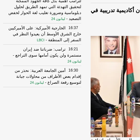
لترامب أهمية بذل كافة الجهود الممكنة
لتحقيق التهدئة التي تمهد الطريق لحلول
 أكاديمية تدريبية في
دبلوماسية وضرورة تغليب لغة الحوار لخفض
التصعيد
-
لبنانون 24
16:37
الخارجية الأميركية: على الأميركيين
خارج الشرق الأوسط أن يعيدوا النظر في
السفر إلى المنطقة
-
LBCI
16:21
ترامب: ضرباتنا ضد إيران
مستمرة ولن يكون أمامها سوى التراجع
-
لبنانون 24
16:30
أمين الجامعة العربية: نحذر من
إقدام بعض الأطراف من محاولات جبانة
لتوسيع رقعة الصراع
-
لبنانون 24
16:16
الهيئة العليا للإغاثة تسلمت الدفعة
العاشرة من حملة المساعدات المنظمة من
المملكة الأردنية الهاشمية وتضمّ 18 شاحنة
-
إرتكاز نيوز
16:45
وزير الخزانة الأميركي: لن نسمح
لإيران اتخاذ التجارة العالمية رهينة أو
استخدام الشحن الدولي لتمويل الحرس
الثوري
-
لبنانون 24