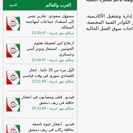
العرب والعالم
المزيد
ارة وتشغيل الأكاديمية،
مسؤول سعودي: تقارير تشير
إلى استعداد جماعات لمهاجمة
ر الكوادر الفنية المختصة،
المملكة
ياجات سوق العمل الحالية
-
سكاي نيوز عربية
23:30:47
ارتفاع كبير لحصيلة هجوم
الحوثيين.. استنفار وتوتر أمني
وعسكري
-
سكاي نيوز عربية
22:34:47
لأول مرة من 16 عاما.. إنجاز
اقتصادي سوري في وقت قياسي
-
سكاي نيوز عربية
22:21:49
فيديو.. قتلى ومصابون في انفجار
حافلة في ريف دمشق
-
سكاي نيوز عربية
20:33:49
فيديو.. انفجار عبوة ناسفة
بحافلة ركاب في ريف دمشق