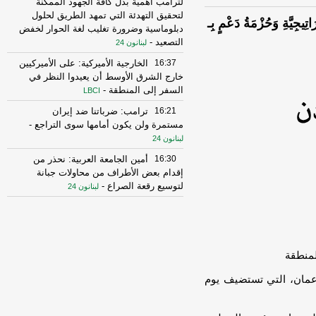
لترامب أهمية بذل كافة الجهود الممكنة
لتحقيق التهدئة التي تمهد الطريق لحلول
َاتِيجِيَّةِ وَحُزْمَةُ دَعْمٍ بِـ
دبلوماسية وضرورة تغليب لغة الحوار لخفض
التصعيد
-
لبنانون 24
16:37
الخارجية الأميركية: على الأميركيين
خارج الشرق الأوسط أن يعيدوا النظر في
السفر إلى المنطقة
-
LBCI
16:21
ترامب: ضرباتنا ضد إيران
مستمرة ولن يكون أمامها سوى التراجع
-
لبنانون 24
16:30
أمين الجامعة العربية: نحذر من
إقدام بعض الأطراف من محاولات جبانة
لتوسيع رقعة الصراع
-
لبنانون 24
16:16
الهيئة العليا للإغاثة تسلمت الدفعة
العاشرة من حملة المساعدات المنظمة من
المملكة الأردنية الهاشمية وتضمّ 18 شاحنة
-
إرتكاز نيوز
لمنطقة
16:45
وزير الخزانة الأميركي: لن نسمح
ة عمان، التي تستضيف يوم
لإيران اتخاذ التجارة العالمية رهينة أو
استخدام الشحن الدولي لتمويل الحرس
الثوري
-
لبنانون 24