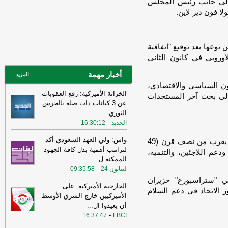
 إلى جانب رئيس المجلس
14:33
السعودية تعلن اعتراض مسيرات
لا فون دير لاين.
قادمة من العراق
-
سكاي نيوز عربية
15:26
السفير الأميركي لدى الأمم
المتحدة: ترامب يمنح المحادثات مع إيران
 نوعها بعد توقيع "اتفاقية
فرصة
-
لبنانون 24
لأوروبي في كانون الثاني
14:45
وكالة فارس: ناقلة النفط التي
أخبار مهمة
المزيد
فُجرت بلغم بحري في هرمز انحرفت عن
ون السياسي والاقتصادي،
المسار الذي حددته إيران
-
لبنانون 24
الخزانة الأميركية: رفع العقوبات
 إلى بحث آخر المستجدات
عن 3 كيانات ذات صلة بالحرس
11:08
عراقجي: واشنطن كانت تسعى
الثوري
...
إلى دفع الأمور نحو التصعيد وهي التي
-
الجديد
16:30:12
انتهكت الاتفاق وأوصلت الأمور إلى الوضع
الراهن
-
أل بي سي أي
واس: ولي العهد السعودي أكد
تعود جذور الشراكة بين الجانبين إلى عام 1977؛ أي ما يقرب من نصف قرن (49
10:29
عراقجي: لم نلحظ أي حسن نية
لترامب أهمية بذل كافة الجهود
دعم اللاجئين، والتنمية،
في سلوك الولايات المتحدة
-
الممكنة ل
...
لبنانون 24
-
لبنانون 24
09:35:58
16:59
عراقجي: لن نقبل بوقف إطلاق نار
ي "ستراسبورغ" حزيران
مؤقت ولن يُطرح هذا الأمر ما لم تُلبَّ
الخارجية الأميركية: على
ر الاتحاد في دعم السلام
مطالبنا بشأن مضيق هرمز
-
لبنانون 24
الأميركيين خارج الشرق الأوسط
أن يعيدوا ال
...
12:31
الأردن تعلن اعتراض 4 صواريخ
-
16:37:47
LBCI
إيرانية وسقوط 2 في مناطق خالية
-
صحيفة
عاجل الإلكترونية