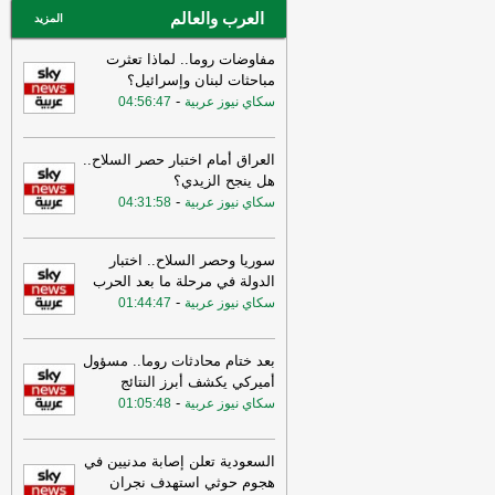
العرب والعالم
المزيد
مفاوضات روما.. لماذا تعثرت
مباحثات لبنان وإسرائيل؟
-
سكاي نيوز عربية
04:56:47
العراق أمام اختبار حصر السلاح..
هل ينجح الزيدي؟
-
سكاي نيوز عربية
04:31:58
سوريا وحصر السلاح.. اختبار
الدولة في مرحلة ما بعد الحرب
-
سكاي نيوز عربية
01:44:47
بعد ختام محادثات روما.. مسؤول
أميركي يكشف أبرز النتائج
-
سكاي نيوز عربية
01:05:48
السعودية تعلن إصابة مدنيين في
هجوم حوثي استهدف نجران