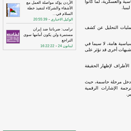
ة والعسكرية، لما كانوا
الأردن يؤكد مواصلة العمل مع
بيا.
الأشقاء والشركاء لتنفيذ خطة
19:02
‏الخارجية الأردنية للقائم بالأعمال
السلام في
...
الإيراني: هناك بيانات إيرانية رسمية
-
الوكيل الاخباري
تحريضية ضد الأردن ⁧‫
-
20:55:39
لبنانون 24
عمليات التحليل عن كشف
15:57
وزير الدفاع الإسرائيلي: إذا
ترامب: ضرباتنا ضد إيران
هاجمتنا إيران فسنرد ونهاجمها بشكل
مستمرة ولن يكون أمامها سوى
مستقل
-
LBCI
التراجع
سياسية هامة، لا سيما في
-
لبنانون 24
16:22:22
15:55
وزير الخارجية الإيراني: اختراق
 شبهات أخرى قد تؤثر على
أمني ربما سهّل الضربات الأميركية
والإسرائيلية قبيل الحرب وربما لا يزال
الخرق الأمني قائمًا
-
لبنانون 24
ة الأطراف لإظهار الحقيقة
15:55
بيان للجيش الأردني بعد القصف
الإيراني للعقبة
-
بتوقيت بيروت
ق دخل مرحلة حاسمة، حيث
جمة الإشارات الرقمية
15:43
وزير الطاقة الأميركي: نعمل حاليا
على ضمان تدفق النفط والغاز عبر مضيق
ر.
هرمز بتعاون إيراني أو من غيره
-
أل بي سي
أي
14:18
أ.ف.ب: صافرات الإنذار تدوي في
عمّان
-
أل بي سي أي