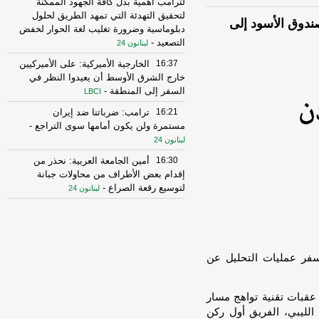
لترامب أهمية بذل كافة الجهود الممكنة
لتحقيق التهدئة التي تمهد الطريق لحلول
صندوق الأسود إلى
دبلوماسية وضرورة تغليب لغة الحوار لخفض
التصعيد
-
لبنانون 24
16:37
الخارجية الأميركية: على الأميركيين
خارج الشرق الأوسط أن يعيدوا النظر في
السفر إلى المنطقة
-
LBCI
16:21
ترامب: ضرباتنا ضد إيران
مستمرة ولن يكون أمامها سوى التراجع
-
لبنانون 24
16:30
أمين الجامعة العربية: نحذر من
إقدام بعض الأطراف من محاولات جبانة
لتوسيع رقعة الصراع
-
لبنانون 24
16:16
الهيئة العليا للإغاثة تسلمت الدفعة
العاشرة من حملة المساعدات المنظمة من
المملكة الأردنية الهاشمية وتضمّ 18 شاحنة
-
إرتكاز نيوز
سفر عمليات التحليل عن
16:45
وزير الخزانة الأميركي: لن نسمح
لإيران اتخاذ التجارة العالمية رهينة أو
ن عقبات تقنية تواهج مسار
استخدام الشحن الدولي لتمويل الحرس
ليبي، الفريق أول ركن
الثوري
-
لبنانون 24