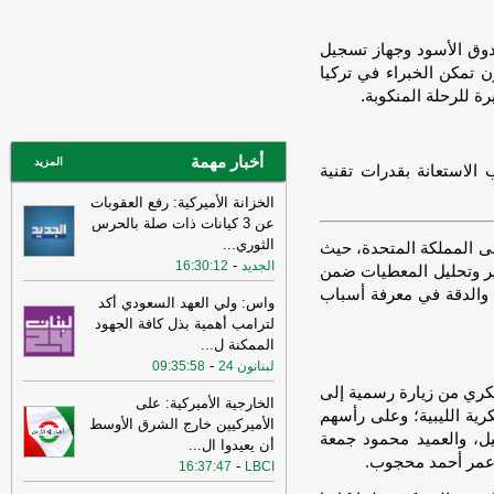
14:33
السعودية تعلن اعتراض مسيرات
قادمة من العراق
-
سكاي نيوز عربية
وق الأسود وجهاز تسجيل
 تمكن الخبراء في تركيا
15:26
السفير الأميركي لدى الأمم
ة للرحلة المنكوبة.
المتحدة: ترامب يمنح المحادثات مع إيران
فرصة
-
لبنانون 24
14:45
وكالة فارس: ناقلة النفط التي
أخبار مهمة
المزيد
الاستعانة بقدرات تقنية
فُجرت بلغم بحري في هرمز انحرفت عن
المسار الذي حددته إيران
-
لبنانون 24
الخزانة الأميركية: رفع العقوبات
عن 3 كيانات ذات صلة بالحرس
11:08
عراقجي: واشنطن كانت تسعى
الثوري
...
إلى دفع الأمور نحو التصعيد وهي التي
ى المملكة المتحدة، حيث
-
الجديد
16:30:12
انتهكت الاتفاق وأوصلت الأمور إلى الوضع
ر وتحليل المعطيات ضمن
الراهن
-
أل بي سي أي
 والدقة في معرفة أسباب
واس: ولي العهد السعودي أكد
10:29
عراقجي: لم نلحظ أي حسن نية
لترامب أهمية بذل كافة الجهود
في سلوك الولايات المتحدة
-
الممكنة ل
...
لبنانون 24
-
لبنانون 24
09:35:58
16:59
عراقجي: لن نقبل بوقف إطلاق نار
عسكري من زيارة رسمية إلى
مؤقت ولن يُطرح هذا الأمر ما لم تُلبَّ
الخارجية الأميركية: على
رية الليبية؛ وعلى رأسهم
مطالبنا بشأن مضيق هرمز
-
لبنانون 24
الأميركيين خارج الشرق الأوسط
يل، والعميد محمود جمعة
أن يعيدوا ال
...
12:31
الأردن تعلن اعتراض 4 صواريخ
 عمر أحمد محجوب.
-
16:37:47
LBCI
إيرانية وسقوط 2 في مناطق خالية
-
صحيفة
عاجل الإلكترونية