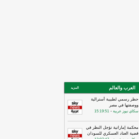
ني ربما سهّل الضربات الأميركية
لإسرائيلية قبيل الحرب وربما لا يزال
خرق الأمني قائمًا
-
لبنانون 24
15:55
بيان للجيش الأردني بعد القصف
إيراني للعقبة
-
بتوقيت بيروت
15:43
وزير الطاقة الأميركي: نعمل حاليا
ى ضمان تدفق النفط والغاز عبر مضيق
مز بتعاون إيراني أو من غيره
-
أل بي سي
14:18
أ.ف.ب: صافرات الإنذار تدوي في
ّان
-
أل بي سي أي
العرب والعالم
المزيد
حظر رسمي لطبيبة أسترالية
ووصفتها في مصر
-
سكاي نيوز عربية
15:19:51
محكمة إماراتية تؤجل النظر في
قضية العتاد العسكري للسودان