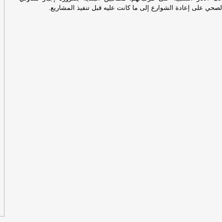
حي على إعادة الشوارع إلى ما كانت عليه قبل تنفيذ المشاريع.
إل
ان
ال
في
مؤ
مط
إيرا
عا
ال
ت‫
ها
مس