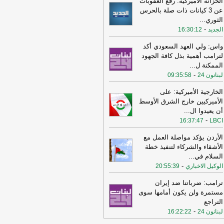
الخزانة الأميركية: رفع العقوبات
عن 3 كيانات ذات صلة بالحرس
11:08
عراقجي: واشنطن كانت تسعى
الثوري
...
ى دفع الأمور نحو التصعيد وهي التي
-
الجديد
16:30:12
تهكت الاتفاق وأوصلت الأمور إلى الوضع
راهن
-
أل بي سي أي
واس: ولي العهد السعودي أكد
10:29
عراقجي: لم نلحظ أي حسن نية
لترامب أهمية بذل كافة الجهود
 سلوك الولايات المتحدة
-
الممكنة ل
...
لبنانون 24
-
لبنانون 24
09:35:58
16:59
عراقجي: لن نقبل بوقف إطلاق نار
قت ولن يُطرح هذا الأمر ما لم تُلبَّ
الخارجية الأميركية: على
البنا بشأن مضيق هرمز
-
لبنانون 24
الأميركيين خارج الشرق الأوسط
أن يعيدوا ال
...
12:31
الأردن تعلن اعتراض 4 صواريخ
-
16:37:47
LBCI
نية وسقوط 2 في مناطق خالية
-
صحيفة
جل الإلكترونية
الأردن يؤكد مواصلة العمل مع
الأشقاء والشركاء لتنفيذ خطة
19:02
‏الخارجية الأردنية للقائم بالأعمال
السلام في
...
إيراني: هناك بيانات إيرانية رسمية
-
الوكيل الاخباري
حريضية ضد الأردن ⁧
-
20:55:39
لبنانون 24
15:57
وزير الدفاع الإسرائيلي: إذا
ترامب: ضرباتنا ضد إيران
جمتنا إيران فسنرد ونهاجمها بشكل
مستمرة ولن يكون أمامها سوى
تقل
-
LBCI
التراجع
-
لبنانون 24
16:22:22
15:55
وزير الخارجية الإيراني: اختراق