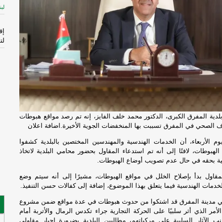
لبن
إق
لت
ال
الم
-
إ
لإ
دية المفرق الكبرى، الدكتور محمد خلف الفايز، إنه تم رصد مواقع هبوطات
اس
لصحي في المفرق تسببت بها المنخفضات الجوية الأخيرة.
اضافة اعلان
ال
وم الأربعاء، أن الخدمات الهندسية والمهندسين المختصين بالبلدية كشفوا
 الهبوطات، لافتًا إلى أنه تم استدعاء المقاول بحضور محامي البلدية لاتخاذ
قا
نية بحقه في حال عدم تصويب أوضاع الهبوطات.
ال
مقاول بدأ بإصلاح الخلل في مواقع الهبوطات، مشيرًا إلى أنه سيتم وضع
فر
مات الهندسية فيما يتعلق بهذا الموضوع، إضافة إلى كفالات حسن التنفيذ.
ي مدينة المفرق قد اشتكوا من حدوث هبوطات في عدة مواقع ضمن مشروع
فُ
مر الذي أثر سلبيًا على الحركة التجارية جراء تكدس الرمال والأتربة أمام
ال
نب الآثار السلبية على مركباتهم، مطالبين البلدية بضرورة إجبار مقاولي