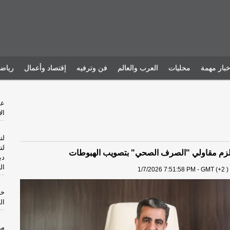
خبار مهمة
محليات
العرب والعالم
فن وترفيه
إقتصاد وأعمال
رياض
ال
لت
لت
تلزم مقاولي "الصرف الصحي" بتصويب الهبوطات
دب
ال
1/7/2026 7:51:58 PM - GMT (+2 )
خا
ال
مس