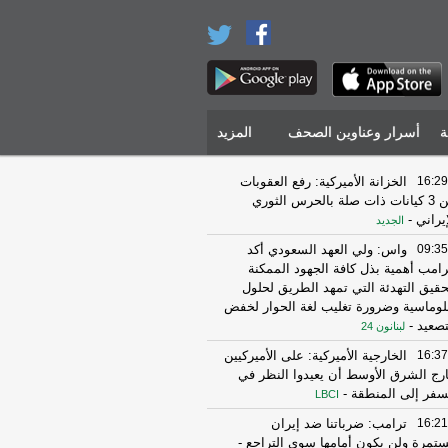
ة
أسرار وعناوين الصحف
المزيد
16:29
الخزانة الأميركية: رفع العقوبات
عن 3 كيانات ذات صلة بالحرس الثوري
إيراني
-
الجديد
09:35
واس: ولي العهد السعودي أكد
رامب أهمية بذل كافة الجهود الممكنة
حقيق التهدئة التي تمهد الطريق لحلول
لوماسية وضرورة تغليب لغة الحوار لخفض
تصعيد
-
لبنانون 24
16:37
الخارجية الأميركية: على الأميركيين
رج الشرق الأوسط أن يعيدوا النظر في
سفر إلى المنطقة
-
LBCI
16:21
ترامب: ضرباتنا ضد إيران
تمرة ولن يكون أمامها سوى التراجع
-