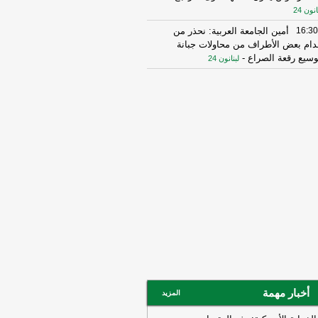
انون 24
16:30
أمين الجامعة العربية: نحذر من
دام بعض الأطراف من محاولات جبانة
وسيع رقعة الصراع
-
لبنانون 24
16:16
الهيئة العليا للإغاثة تسلمت الدفعة
عاشرة من حملة المساعدات المنظمة من
ملكة الأردنية الهاشمية وتضمّ 18 شاحنة
رتكاز نيوز
16:45
وزير الخزانة الأميركي: لن نسمح
يران اتخاذ التجارة العالمية رهينة أو
تخدام الشحن الدولي لتمويل الحرس
ثوري
-
لبنانون 24
14:33
السعودية تعلن اعتراض مسيرات
دمة من العراق
-
سكاي نيوز عربية
15:26
السفير الأميركي لدى الأمم
متحدة: ترامب يمنح المحادثات مع إيران
صة
-
لبنانون 24
14:45
وكالة فارس: ناقلة النفط التي
أخبار مهمة
المزيد
جرت بلغم بحري في هرمز انحرفت عن
مسار الذي حددته إيران
-
لبنانون 24