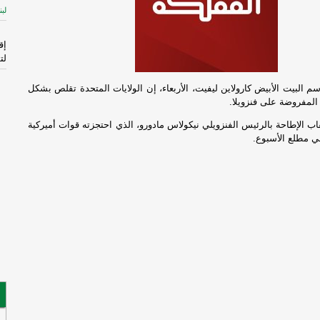
لبن
إق
لت
سم البيت الأبيض كارولاين ليفيت، الأربعاء، إن الولايات المتحدة تقلص بشكل
ال
 المفروضة على فنزويلا.
الم
-
إ
ب الإطاحة بالرئيس الفنزويلي نيكولاس مادورو، الذي احتجزته قوات أميركية
في مطلع الأسبوع.
لإ
اس
ال
قا
ال
فر
فُ
ال