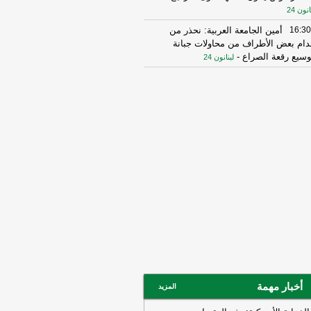
انون 24
16:30
أمين الجامعة العربية: نحذر من
دام بعض الأطراف من محاولات جبانة
وسيع رقعة الصراع
-
لبنانون 24
16:16
الهيئة العليا للإغاثة تسلمت الدفعة
عاشرة من حملة المساعدات المنظمة من
ملكة الأردنية الهاشمية وتضمّ 18 شاحنة
رتكاز نيوز
16:45
وزير الخزانة الأميركي: لن نسمح
يران اتخاذ التجارة العالمية رهينة أو
تخدام الشحن الدولي لتمويل الحرس
ثوري
-
لبنانون 24
14:33
السعودية تعلن اعتراض مسيرات
دمة من العراق
-
سكاي نيوز عربية
15:26
السفير الأميركي لدى الأمم
متحدة: ترامب يمنح المحادثات مع إيران
صة
-
لبنانون 24
14:45
وكالة فارس: ناقلة النفط التي
أخبار مهمة
المزيد
جرت بلغم بحري في هرمز انحرفت عن
مسار الذي حددته إيران
-
لبنانون 24