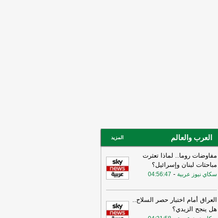
ني ربما سهّل الضربات الأميركية
لإسرائيلية قبيل الحرب وربما لا يزال
خرق الأمني قائمًا
-
لبنانون 24
15:55
بيان للجيش الأردني بعد القصف
إيراني للعقبة
-
بتوقيت بيروت
15:43
وزير الطاقة الأميركي: نعمل حاليا
ى ضمان تدفق النفط والغاز عبر مضيق
مز بتعاون إيراني أو من غيره
-
أل بي سي
14:18
أ.ف.ب: صافرات الإنذار تدوي في
ّان
-
أل بي سي أي
العرب والعالم
المزيد
مفاوضات روما.. لماذا تعثرت
مباحثات لبنان وإسرائيل؟
-
سكاي نيوز عربية
04:56:47
العراق أمام اختبار حصر السلاح..
هل ينجح الزيدي؟