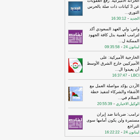
الخزانة الأميركية: رفع العقوبات
عن 3 كيانات ذات صلة بالحرس
11:08
عراقجي: واشنطن كانت تسعى
الثوري
...
ى دفع الأمور نحو التصعيد وهي التي
-
الجديد
16:30:12
تهكت الاتفاق وأوصلت الأمور إلى الوضع
راهن
-
أل بي سي أي
واس: ولي العهد السعودي أكد
10:29
عراقجي: لم نلحظ أي حسن نية
لترامب أهمية بذل كافة الجهود
 سلوك الولايات المتحدة
-
الممكنة ل
...
لبنانون 24
-
لبنانون 24
09:35:58
16:59
عراقجي: لن نقبل بوقف إطلاق نار
قت ولن يُطرح هذا الأمر ما لم تُلبَّ
الخارجية الأميركية: على
البنا بشأن مضيق هرمز
-
لبنانون 24
الأميركيين خارج الشرق الأوسط
أن يعيدوا ال
...
12:31
الأردن تعلن اعتراض 4 صواريخ
-
16:37:47
LBCI
نية وسقوط 2 في مناطق خالية
-
صحيفة
جل الإلكترونية
الأردن يؤكد مواصلة العمل مع
الأشقاء والشركاء لتنفيذ خطة
19:02
‏الخارجية الأردنية للقائم بالأعمال
السلام في
...
إيراني: هناك بيانات إيرانية رسمية
-
الوكيل الاخباري
حريضية ضد الأردن ⁧
-
20:55:39
لبنانون 24
15:57
وزير الدفاع الإسرائيلي: إذا
ترامب: ضرباتنا ضد إيران
جمتنا إيران فسنرد ونهاجمها بشكل
مستمرة ولن يكون أمامها سوى
تقل
-
LBCI
التراجع
-
لبنانون 24
16:22:22
15:55
وزير الخارجية الإيراني: اختراق