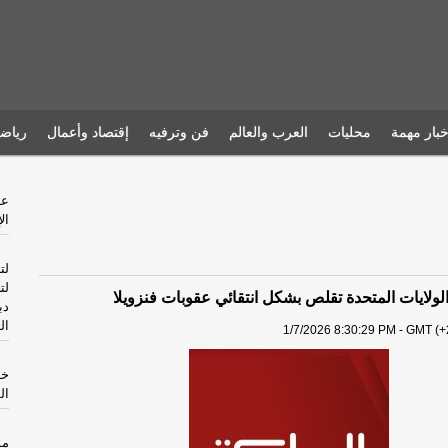
خبار مهمة
محليات
العرب والعالم
فن وترفيه
إقتصاد وأعمال
رياض
ال
لت
لت
الولايات المتحدة تقلص بشكل انتقائي عقوبات فنزويلا
دب
ال
1/7/2026 8:30:29 PM - GMT (+
خا
ال
مس