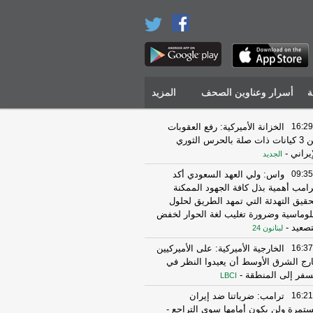
ة
أسرار وعناوين الصحف
المزيد
16:29
الخزانة الأميركية: رفع العقوبات
عن 3 كيانات ذات صلة بالحرس الثوري
إيراني
-
الجديد
09:35
واس: ولي العهد السعودي أكد
رامب أهمية بذل كافة الجهود الممكنة
حقيق التهدئة التي تمهد الطريق لحلول
لوماسية وضرورة تغليب لغة الحوار لخفض
تصعيد
-
لبنانون 24
16:37
الخارجية الأميركية: على الأميركيين
رج الشرق الأوسط أن يعيدوا النظر في
سفر إلى المنطقة
-
LBCI
16:21
ترامب: ضرباتنا ضد إيران
تمرة ولن يكون أمامها سوى التراجع
-