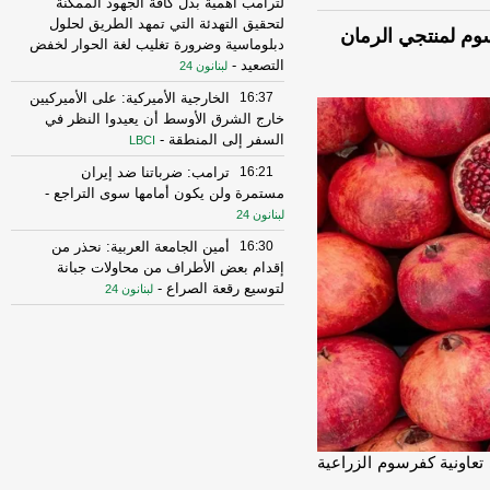
لترامب أهمية بذل كافة الجهود الممكنة
لتحقيق التهدئة التي تمهد الطريق لحلول
سوم لمنتجي الرمان
دبلوماسية وضرورة تغليب لغة الحوار لخفض
التصعيد
-
لبنانون 24
16:37
الخارجية الأميركية: على الأميركيين
خارج الشرق الأوسط أن يعيدوا النظر في
السفر إلى المنطقة
-
LBCI
16:21
ترامب: ضرباتنا ضد إيران
مستمرة ولن يكون أمامها سوى التراجع
-
لبنانون 24
16:30
أمين الجامعة العربية: نحذر من
إقدام بعض الأطراف من محاولات جبانة
لتوسيع رقعة الصراع
-
لبنانون 24
16:16
الهيئة العليا للإغاثة تسلمت الدفعة
العاشرة من حملة المساعدات المنظمة من
المملكة الأردنية الهاشمية وتضمّ 18 شاحنة
-
إرتكاز نيوز
16:45
وزير الخزانة الأميركي: لن نسمح
لإيران اتخاذ التجارة العالمية رهينة أو
استخدام الشحن الدولي لتمويل الحرس
تعاونية كفرسوم الزراعية
الثوري
-
لبنانون 24