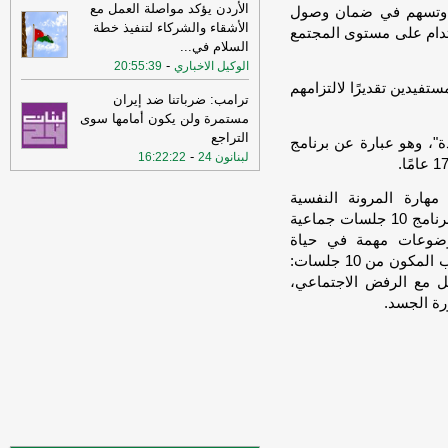
الأردن يؤكد مواصلة العمل مع
عي، وتسهم في ضمان وصول
الأشقاء والشركاء لتنفيذ خطة
19:02
‏الخارجية الأردنية للقائم بالأعمال
ستدام على مستوى المجتمع
السلام في
...
الإيراني: هناك بيانات إيرانية رسمية
-
الوكيل الاخباري
تحريضية ضد الأردن ⁧‫
-
20:55:39
لبنانون 24
فيدين تقديرًا لالتزامهم
15:57
وزير الدفاع الإسرائيلي: إذا
ترامب: ضرباتنا ضد إيران
هاجمتنا إيران فسنرد ونهاجمها بشكل
مستمرة ولن يكون أمامها سوى
مستقل
-
LBCI
التراجع
ة"، وهو عبارة عن برنامج
-
لبنانون 24
16:22:22
15:55
وزير الخارجية الإيراني: اختراق
أمني ربما سهّل الضربات الأميركية
هارة المرونة النفسية
والإسرائيلية قبيل الحرب وربما لا يزال
والعاطفية، والتعامل مع بعض المشكلات، كما يتضمن البرنامج 10 جلسات جماعية
الخرق الأمني قائمًا
-
لبنانون 24
ضوعات مهمة في حياة
15:55
بيان للجيش الأردني بعد القصف
المراهقين. ومن بعض المواضيع التي تُغطى داخل التدريب المكون من 10 جلسات:
الإيراني للعقبة
-
بتوقيت بيروت
امل مع الرفض الاجتماعي،
15:43
وزير الطاقة الأميركي: نعمل حاليا
رة الجسد.
على ضمان تدفق النفط والغاز عبر مضيق
هرمز بتعاون إيراني أو من غيره
-
أل بي سي
أي
14:18
أ.ف.ب: صافرات الإنذار تدوي في
عمّان
-
أل بي سي أي