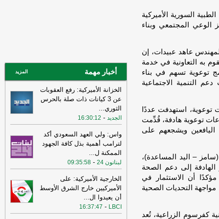
14:33
السعودية تعلن اعتراض مسيرات
الطبية السورية الأميركية
قادمة من العراق
-
سكاي نيوز عربية
 الوعي المجتمعي وبناء
15:26
السفير الأميركي لدى الأمم
المتحدة: ترامب يمنح المحادثات مع إيران
لمهندس عاهد عبيدات، إن
فرصة
-
لبنانون 24
وم به التعاونية في خدمة
14:45
وكالة فارس: ناقلة النفط التي
أخبار مهمة
مج توعوية تسهم في بناء
المزيد
فُجرت بلغم بحري في هرمز انحرفت عن
 دعم التنمية الاجتماعية
المسار الذي حددته إيران
-
لبنانون 24
الخزانة الأميركية: رفع العقوبات
عن 3 كيانات ذات صلة بالحرس
11:08
عراقجي: واشنطن كانت تسعى
الثوري
...
 الجلسات، التي بلغ عددها 10 جلسات توعوية، استهدفت عددًا
إلى دفع الأمور نحو التصعيد وهي التي
-
الجديد
16:30:12
انتهكت الاتفاق وأوصلت الأمور إلى الوضع
ت توعوية هادفة، قُدِّمت
الراهن
-
أل بي سي أي
ة اليافعين ويشجعهم على
واس: ولي العهد السعودي أكد
10:29
عراقجي: لم نلحظ أي حسن نية
لترامب أهمية بذل كافة الجهود
في سلوك الولايات المتحدة
-
الممكنة ل
...
لبنانون 24
(سامز – اليد المساعدة)،
-
لبنانون 24
09:35:58
16:59
عراقجي: لن نقبل بوقف إطلاق نار
الهادفة إلى دعم الصحة
مؤقت ولن يُطرح هذا الأمر ما لم تُلبَّ
مؤكدًا أن الاستثمار في
الخارجية الأميركية: على
مطالبنا بشأن مضيق هرمز
-
لبنانون 24
ى مواجهة التحديات الصحية
الأميركيين خارج الشرق الأوسط
أن يعيدوا ال
...
12:31
الأردن تعلن اعتراض 4 صواريخ
-
16:37:47
LBCI
إيرانية وسقوط 2 في مناطق خالية
-
صحيفة
ة كفرسوم الزراعية، تُعد
عاجل الإلكترونية