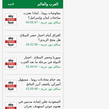
العرب والعالم
المزيد
مفاوضات روما.. لماذا تعثرت
مباحثات لبنان وإسرائيل؟
-
سكاي نيوز عربية
04:56:47
العراق أمام اختبار حصر السلاح..
هل ينجح الزيدي؟
-
سكاي نيوز عربية
04:31:58
سوريا وحصر السلاح.. اختبار
الدولة في مرحلة ما بعد الحرب
-
سكاي نيوز عربية
01:44:47
بعد ختام محادثات روما.. مسؤول
أميركي يكشف أبرز النتائج
-
سكاي نيوز عربية
01:05:48
السعودية تعلن إصابة مدنيين في
هجوم حوثي استهدف نجران