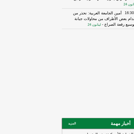
انون 24
16:30
أمين الجامعة العربية: نحذر من
دام بعض الأطراف من محاولات جبانة
وسيع رقعة الصراع
-
لبنانون 24
16:16
الهيئة العليا للإغاثة تسلمت الدفعة
عاشرة من حملة المساعدات المنظمة من
ملكة الأردنية الهاشمية وتضمّ 18 شاحنة
رتكاز نيوز
16:45
وزير الخزانة الأميركي: لن نسمح
يران اتخاذ التجارة العالمية رهينة أو
تخدام الشحن الدولي لتمويل الحرس
ثوري
-
لبنانون 24
14:33
السعودية تعلن اعتراض مسيرات
دمة من العراق
-
سكاي نيوز عربية
15:26
السفير الأميركي لدى الأمم
متحدة: ترامب يمنح المحادثات مع إيران
صة
-
لبنانون 24
14:45
وكالة فارس: ناقلة النفط التي
أخبار مهمة
المزيد
جرت بلغم بحري في هرمز انحرفت عن
مسار الذي حددته إيران
-
لبنانون 24