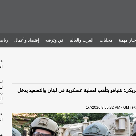
خبار مهمة
محليات
العرب والعالم
فن وترفيه
إقتصاد وأعمال
رياض
ال
لت
لت
يكي: نتنياهو يتأهب لعملية عسكرية في لبنان والتصعيد يدخل
دب
ال
1/7/2026 8:55:32 PM - GMT (+
خا
ال
مس