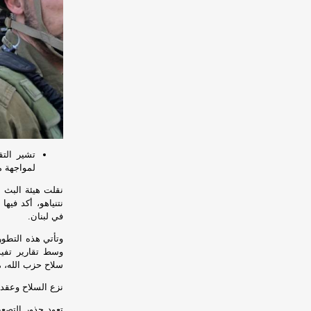
تشير التق
لمواجهة م
نقلت هيئة البث لل
نتنياهو، أكد في
في لبنان.
وتأتي هذه التطور
وسط تقارير تفي
سلاح حزب الله، مم
نزع السلاح وعقدة