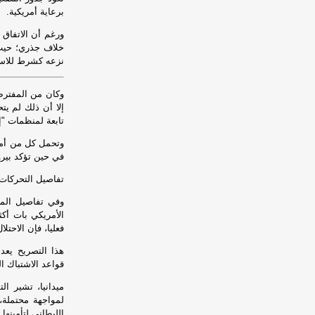
برعاية أمريكية.
ورغم أن الاتفاق 
خلاف جذري؛ حيث 
نزعه كشرط للاست
وكان من المفترض 
إلا أن ذلك لم يت
تابعة لمنظمات "إر
وتحمل كل من أمري
في حين تؤكد بير
تفاصيل التحركات 
وفي تفاصيل الم
الأمريكي بات أك
فعليا، فإن الاحتل
هذا التصريح يعد 
قواعد الاشتباك ال
ميدانيا، تشير ال
لمواجهة محتملة،
الليطاني لتأمينها