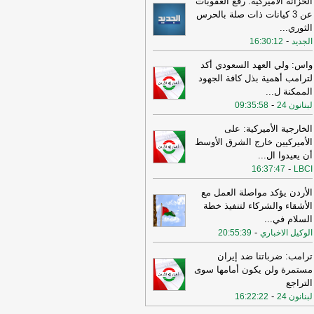
الخزانة الأميركية: رفع العقوبات
عن 3 كيانات ذات صلة بالحرس
11:08
عراقجي: واشنطن كانت تسعى
الثوري
...
ى دفع الأمور نحو التصعيد وهي التي
-
الجديد
16:30:12
تهكت الاتفاق وأوصلت الأمور إلى الوضع
راهن
-
أل بي سي أي
واس: ولي العهد السعودي أكد
10:29
عراقجي: لم نلحظ أي حسن نية
لترامب أهمية بذل كافة الجهود
 سلوك الولايات المتحدة
-
الممكنة ل
...
لبنانون 24
-
لبنانون 24
09:35:58
16:59
عراقجي: لن نقبل بوقف إطلاق نار
قت ولن يُطرح هذا الأمر ما لم تُلبَّ
الخارجية الأميركية: على
البنا بشأن مضيق هرمز
-
لبنانون 24
الأميركيين خارج الشرق الأوسط
أن يعيدوا ال
...
12:31
الأردن تعلن اعتراض 4 صواريخ
-
16:37:47
LBCI
نية وسقوط 2 في مناطق خالية
-
صحيفة
جل الإلكترونية
الأردن يؤكد مواصلة العمل مع
الأشقاء والشركاء لتنفيذ خطة
19:02
‏الخارجية الأردنية للقائم بالأعمال
السلام في
...
إيراني: هناك بيانات إيرانية رسمية
-
الوكيل الاخباري
حريضية ضد الأردن ⁧
-
20:55:39
لبنانون 24
15:57
وزير الدفاع الإسرائيلي: إذا
ترامب: ضرباتنا ضد إيران
جمتنا إيران فسنرد ونهاجمها بشكل
مستمرة ولن يكون أمامها سوى
تقل
-
LBCI
التراجع
-
لبنانون 24
16:22:22
15:55
وزير الخارجية الإيراني: اختراق