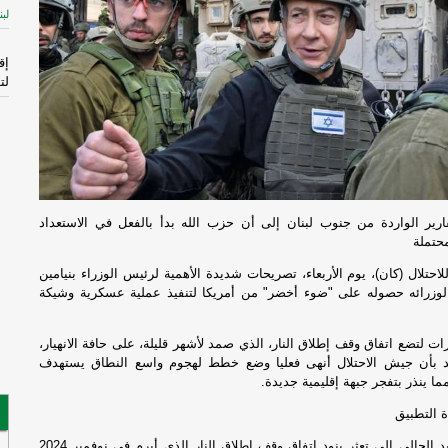
لبن
إق
لت
ال
الم
-
إ
لإ
ارير الواردة من جنوب لبنان إلى أن حزب الله بدأ بالفعل في الاستعداد
اس
حتملة
ال
احتلال (كان)، يوم الأربعاء، تصريحات شديدة الأهمية لرئيس الوزراء بنيامين
ها لوزرائه حصوله على "ضوء أخضر" من أمريكا لتنفيذ عملية عسكرية وشيكة
قا
ات لتضع اتفاق وقف إطلاق النار، الذي صمد لأشهر قليلة، على حافة الانهيار،
ال
د بأن جيش الاحتلال أنهى فعليا وضع خطط لهجوم واسع النطاق يستهدف
فر
ا ينذر بتفجر جبهة إقليمية جديدة.
 التطبيق
فُ
ال
تعود جذور التصعيد الحالي إلى تعثر بنود اتفاق وقف إطلاق النار الذي أبرم في نوفمبر 2024