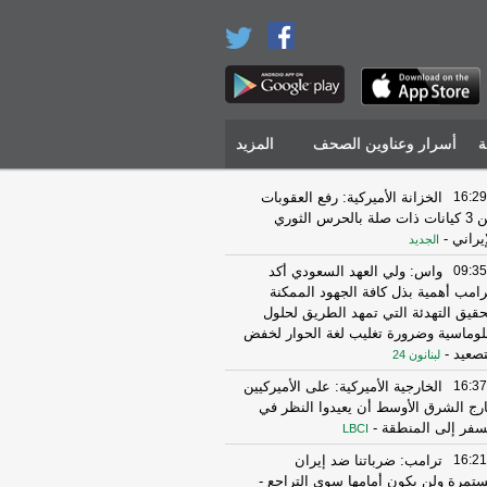
ة
أسرار وعناوين الصحف
المزيد
16:29
الخزانة الأميركية: رفع العقوبات
عن 3 كيانات ذات صلة بالحرس الثوري
إيراني
-
الجديد
09:35
واس: ولي العهد السعودي أكد
رامب أهمية بذل كافة الجهود الممكنة
حقيق التهدئة التي تمهد الطريق لحلول
لوماسية وضرورة تغليب لغة الحوار لخفض
تصعيد
-
لبنانون 24
16:37
الخارجية الأميركية: على الأميركيين
رج الشرق الأوسط أن يعيدوا النظر في
سفر إلى المنطقة
-
LBCI
16:21
ترامب: ضرباتنا ضد إيران
تمرة ولن يكون أمامها سوى التراجع
-