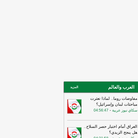
ني ربما سهّل الضربات الأميركية
لإسرائيلية قبيل الحرب وربما لا يزال
خرق الأمني قائمًا
-
لبنانون 24
15:55
بيان للجيش الأردني بعد القصف
إيراني للعقبة
-
بتوقيت بيروت
15:43
وزير الطاقة الأميركي: نعمل حاليا
ى ضمان تدفق النفط والغاز عبر مضيق
مز بتعاون إيراني أو من غيره
-
أل بي سي
14:18
أ.ف.ب: صافرات الإنذار تدوي في
ّان
-
أل بي سي أي
العرب والعالم
المزيد
مفاوضات روما.. لماذا تعثرت
مباحثات لبنان وإسرائيل؟
-
سكاي نيوز عربية
04:56:47
العراق أمام اختبار حصر السلاح..
هل ينجح الزيدي؟