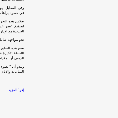
وفي المقابل، يو
في خطوة يراها مح
تعكس هذه التحركا
لتحقيق "نصر عسك
الجديدة مع الإدارة
نحو مواجهة شامل
تضع هذه التطورا
اللحظة الأخيرة في
الزمني أو الجغرا
ويبدو أن "الضوء 
الساعات والأيام 
إقرأ المزيد