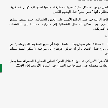
أم
وا
اصل جيش الاحتلال تنفيذ ضربات متفرقة، مدعيا استهداف كوادر عسكرية،
ال
للون أنها "جس نبض" قبل الهجوم الكبير.
ت الرغبة في تغيير الواقع الأمني على الحدود الشمالية، حيث يسعى نتنياهو
ال
ري" يعيد سكان المناطق الشمالية إلى منازلهم، مستندا إلى التفاهمات
 الأمريكية.
عل
ة؟
هر
أي
ت المنطقة أمام سيناريوهات قاتمة؛ فإما أن تنجح الضغوط الدبلوماسية في
 نزع فتيل الانفجار، أو أن تنزلق الأوضاع إلى مواجهة لا يمكن التنبؤ بمداها
في.
عم
الأخضر" الأمريكي قد منح الاحتلال الجرأة لتجاوز الخطوط الحمراء، مما يجعل
القادمة مفصلية في رسم خارطة الصراع في الشرق الأوسط لعام 2026.