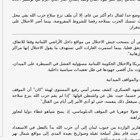
إل
وضع حدا لقتال دام أكثر من عام، إلا أن ملف نزع سلاح حزب الله بقي محل
ان
تمسك الحزب بسلاحه رفضا للشروط المفروضة، بينما أصر الاحتلال على
ال
قرار.
في
أن ينسحب جيش الاحتلال من مواقع داخل الأراضي اللبنانية وفقا للاتفاق،
حقق فعليا، بينما استمرت الغارات التي تستهدف ما يقول الاحتلال إنها مراكز
هابية".
مؤ
مط
كا والاحتلال الحكومة اللبنانية مسؤولية الفشل في السيطرة على الميدان،
وت بذل أقصى جهودها في ظل تعقيدات سياسية داخلية.
إيرا
والمواقف الميدانية
عا
شهد العسكري، كشف مصدر أمني رفيع المستوى لهيئة "كان" أن الموقف
ثر حسما، حيث نقل عن واشنطن قولها: "إذا لم يقم حزب الله بنزع سلاحه
ال
ال سيفعل ذلك بنفسه، حتى لو أدى الأمر إلى أيام من القتال".
ت‫
تحولا جوهريا في الموقف الدبلوماسي، إذ يمنح نتنياهو غطاء دوليا لتجاوز
راهنة.
ها
مس
تقارير الواردة من جنوب لبنان إلى أن حزب الله بدأ بالفعل في الاستعداد
 حيث قام بنقل أسلحة ثقيلة وصواريخ بعيدة المدى إلى مواقع شمال نهر
 من ضربات جوية مباغتة.