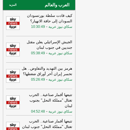
العرب والعالم
المزيد
كيف قادت سلطة بورتسودان
السودان إلى حافة الانهيار؟
-
سكاي نيوز عربية
10:30:49
الجيش الإسرائيلي يعلن مقتل
جنديين في جنوب لبنان
-
سكاي نيوز عربية
05:38:49
هرمز بين التهديد والتفاوض.. هل
تخسر إيران آخر أوراق ضغطها؟
-
سكاي نيوز عربية
05:26:49
تتبعها أقمار صناعية.. الحرب
تغتال "مملكة النحل" بجنوب
لبنان
-
سكاي نيوز عربية
04:52:48
تتبعها أقمار صناعية.. الحرب
تغتال "مملكة النحل" جنوب لبنان