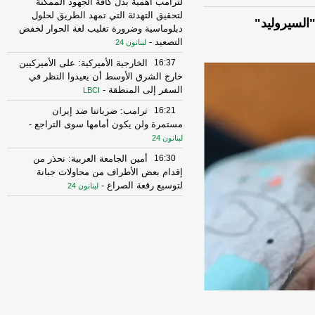
لترامب أهمية بذل كافة الجهود الممكنة
لتحقيق التهدئة التي تمهد الطريق لحلول
لسيروليد"
دبلوماسية وضرورة تغليب لغة الحوار لخفض
التصعيد
-
لبنانون 24
16:37
الخارجية الأميركية: على الأميركيين
خارج الشرق الأوسط أن يعيدوا النظر في
السفر إلى المنطقة
-
LBCI
16:21
ترامب: ضرباتنا ضد إيران
مستمرة ولن يكون أمامها سوى التراجع
-
لبنانون 24
16:30
أمين الجامعة العربية: نحذر من
إقدام بعض الأطراف من محاولات جبانة
لتوسيع رقعة الصراع
-
لبنانون 24
16:16
الهيئة العليا للإغاثة تسلمت الدفعة
العاشرة من حملة المساعدات المنظمة من
المملكة الأردنية الهاشمية وتضمّ 18 شاحنة
-
إرتكاز نيوز
16:45
وزير الخزانة الأميركي: لن نسمح
لإيران اتخاذ التجارة العالمية رهينة أو
استخدام الشحن الدولي لتمويل الحرس
الثوري
-
لبنانون 24