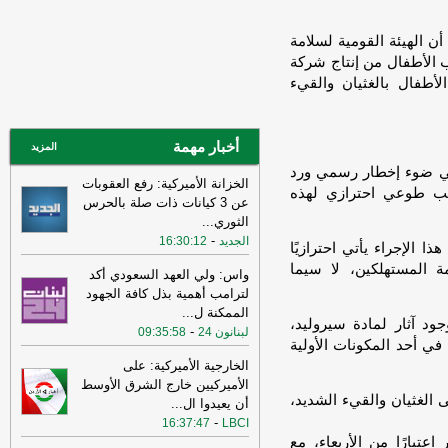
14:33
السعودية تعلن اعتراض مسيرات
قادمة من العراق
-
أن الهيئة القومية لسلامة
سكاي نيوز عربية
الأطفال من إنتاج شركة
15:26
السفير الأميركي لدى الأمم
الأطفال بالغثيان والقيء
المتحدة: ترامب يمنح المحادثات مع إيران
فرصة
-
لبنانون 24
14:45
وكالة فارس: ناقلة النفط التي
أخبار مهمة
المزيد
فُجرت بلغم بحري في هرمز انحرفت عن
 "في ضوء إخطار رسمي ورد
المسار الذي حددته إيران
-
لبنانون 24
الخزانة الأميركية: رفع العقوبات
سحب طوعي احترازي لهذه
عن 3 كيانات ذات صلة بالحرس
11:08
عراقجي: واشنطن كانت تسعى
الثوري
...
إلى دفع الأمور نحو التصعيد وهي التي
-
الجديد
16:30:12
انتهكت الاتفاق وأوصلت الأمور إلى الوضع
ذا الإجراء يأتي احترازيًا
الراهن
-
أل بي سي أي
 المستهلكين، لا سيما
واس: ولي العهد السعودي أكد
10:29
عراقجي: لم نلحظ أي حسن نية
لترامب أهمية بذل كافة الجهود
في سلوك الولايات المتحدة
-
الممكنة ل
...
لبنانون 24
د آثار لمادة سيروليد،
-
لبنانون 24
09:35:58
16:59
عراقجي: لن نقبل بوقف إطلاق نار
في أحد المكونات الأولية
مؤقت ولن يُطرح هذا الأمر ما لم تُلبَّ
الخارجية الأميركية: على
مطالبنا بشأن مضيق هرمز
-
لبنانون 24
الأميركيين خارج الشرق الأوسط
 الغثيان والقيء الشديد،
أن يعيدوا ال
...
12:31
الأردن تعلن اعتراض 4 صواريخ
-
16:37:47
LBCI
إيرانية وسقوط 2 في مناطق خالية
-
صحيفة
تبارًا من الأربعاء، مع
عاجل الإلكترونية