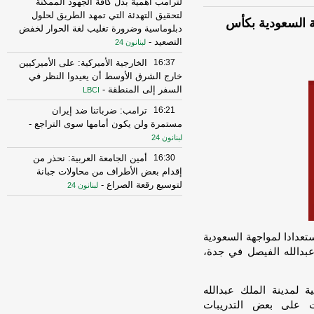
لترامب أهمية بذل كافة الجهود الممكنة
لتحقيق التهدئة التي تمهد الطريق لحلول
 لمواجهة السعودية بكأس
دبلوماسية وضرورة تغليب لغة الحوار لخفض
التصعيد
-
لبنانون 24
16:37
الخارجية الأميركية: على الأميركيين
خارج الشرق الأوسط أن يعيدوا النظر في
السفر إلى المنطقة
-
LBCI
16:21
ترامب: ضرباتنا ضد إيران
مستمرة ولن يكون أمامها سوى التراجع
-
لبنانون 24
16:30
أمين الجامعة العربية: نحذر من
إقدام بعض الأطراف من محاولات جبانة
لتوسيع رقعة الصراع
-
لبنانون 24
16:16
الهيئة العليا للإغاثة تسلمت الدفعة
العاشرة من حملة المساعدات المنظمة من
المملكة الأردنية الهاشمية وتضمّ 18 شاحنة
ية والفنية، استعدادا لمواجهة السعودية
-
إرتكاز نيوز
عبدالله الفيصل في جدة،
16:45
وزير الخزانة الأميركي: لن نسمح
لإيران اتخاذ التجارة العالمية رهينة أو
ة لمدينة الملك عبدالله
استخدام الشحن الدولي لتمويل الحرس
 على بعض التدريبات
الثوري
-
لبنانون 24