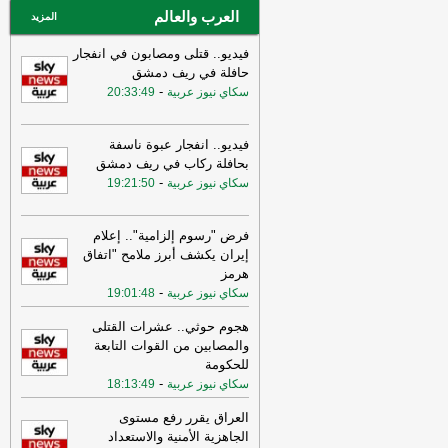
العرب والعالم
المزيد
فيديو.. قتلى ومصابون في انفجار
حافلة في ريف دمشق
-
سكاي نيوز عربية
20:33:49
فيديو.. انفجار عبوة ناسفة
بحافلة ركاب في ريف دمشق
-
سكاي نيوز عربية
19:21:50
فرض "رسوم إلزامية".. إعلام
إيران يكشف أبرز ملامح "اتفاق
هرمز
-
سكاي نيوز عربية
19:01:48
هجوم حوثي.. عشرات القتلى
والمصابين من القوات التابعة
للحكومة
-
سكاي نيوز عربية
18:13:49
العراق يقرر رفع مستوى
الجاهزية الأمنية والاستعداد