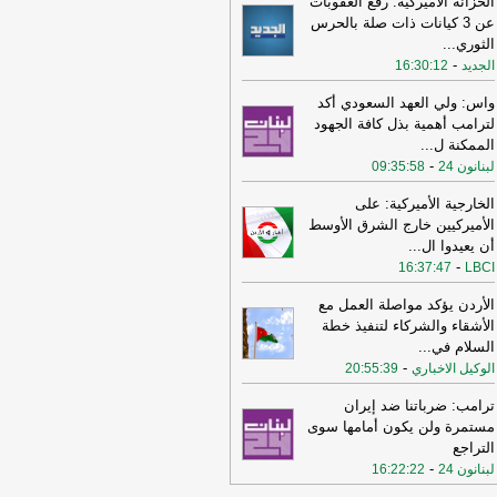
الخزانة الأميركية: رفع العقوبات
عن 3 كيانات ذات صلة بالحرس
11:08
عراقجي: واشنطن كانت تسعى
الثوري
...
ى دفع الأمور نحو التصعيد وهي التي
-
الجديد
16:30:12
تهكت الاتفاق وأوصلت الأمور إلى الوضع
راهن
-
أل بي سي أي
واس: ولي العهد السعودي أكد
10:29
عراقجي: لم نلحظ أي حسن نية
لترامب أهمية بذل كافة الجهود
 سلوك الولايات المتحدة
-
الممكنة ل
...
لبنانون 24
-
لبنانون 24
09:35:58
16:59
عراقجي: لن نقبل بوقف إطلاق نار
قت ولن يُطرح هذا الأمر ما لم تُلبَّ
الخارجية الأميركية: على
البنا بشأن مضيق هرمز
-
لبنانون 24
الأميركيين خارج الشرق الأوسط
أن يعيدوا ال
...
12:31
الأردن تعلن اعتراض 4 صواريخ
-
16:37:47
LBCI
نية وسقوط 2 في مناطق خالية
-
صحيفة
جل الإلكترونية
الأردن يؤكد مواصلة العمل مع
الأشقاء والشركاء لتنفيذ خطة
19:02
‏الخارجية الأردنية للقائم بالأعمال
السلام في
...
إيراني: هناك بيانات إيرانية رسمية
-
الوكيل الاخباري
حريضية ضد الأردن ⁧
-
20:55:39
لبنانون 24
15:57
وزير الدفاع الإسرائيلي: إذا
ترامب: ضرباتنا ضد إيران
جمتنا إيران فسنرد ونهاجمها بشكل
مستمرة ولن يكون أمامها سوى
تقل
-
LBCI
التراجع
-
لبنانون 24
16:22:22
15:55
وزير الخارجية الإيراني: اختراق