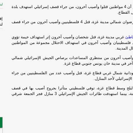
لبن
يلي استهدف بلدة
 القطاع.
إق
وفي حي الشيخ رضوان شمالي مدينة غزة، قتل 4 فلسطينيين وأصيب آخرون من جراء قصف
لت
اطئ
غربي مدينة غزة، قتل شخصان وأصيب آخرون إثر استهداف خيمة تؤوي
ال
ل فلسطينيان وأصيب آخرون في استهداف الاحتلال مجموعة من المواطنين
الم
ل المدينة.
-
إ
صيب آخرون من منتظري المساعدات برصاص الجيش الإسرائيلي شمالي
آخر في مدينة خان يونس جنوبي قطاع غزة.
لإ
اس
دانية شمال غربي قطاع غزة، قتل وأصيب عدد من الفلسطينيين من جراء
ال
إسرائيلي لأحد المنازل.
البلح وسط قطاع غزة، توفي فلسطيني متأثرا بجروح أصيب بها في قصف
قا
سابق على المدينة، بينما استهدفت طائرات الجيش الإسرائيلي 3 منازل فجر الجمعة شرقي
ال
فر
فُ
ال