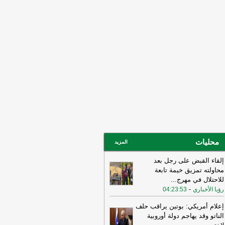
ني ربما سهّل الضربات الأميركية
لإسرائيلية قبيل الحرب وربما لا يزال
خرق الأمني قائمًا
-
لبنانون 24
15:55
بيان للجيش الأردني بعد القصف
إيراني للعقبة
-
بتوقيت بيروت
15:43
وزير الطاقة الأميركي: نعمل حاليا
ى ضمان تدفق النفط والغاز عبر مضيق
مز بتعاون إيراني أو من غيره
-
أل بي سي
14:18
أ.ف.ب: صافرات الإنذار تدوي في
ّان
-
أل بي سي أي
محليات
المزيد
إلقاء القبض على رجل بعد
محاولته تمزيق خيمة تابعة
للاحتلال في مهرج
...
-
رؤيا الأخباري
04:23:53
إعلام أمريكي: بوتين يراقب حلف
الناتو وقد يهاجم دولة أوروبية