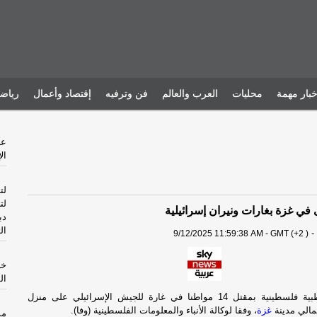
خبار مهمة
محليات
العرب والعالم
فن وترفيه
إقتصاد وأعمال
رياض
ال
لت
لت
في غزة بغارات ونيران إسرائيلية
دب
ال
-
9/12/2025 11:59:38 AM - GMT (+2 )
خا
ال
وأفادت مصادر طبية فلسطينية بمقتل 14 مواطنا في غارة للجيش الإسرائيلي على منزل
مالي مدينة
غزة
، وفقا لوكالة الأنباء والمعلومات الفلسطينية (وفا).
مس