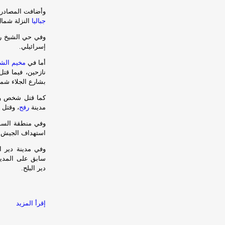
وأضافت المصادر أن 4 مواطنين قتلوا وأصيب آخرون، من جراء قصف إسرائ
جباليا
النزلة شمال
إسرائيلي.
أما في
مخيم الش
نازحين، فيما قت
بشارع الجلاء شما
كما قتل شخص وأ
مدينة
رفح
، وقتل 
وفي منطقة السو
استهداف الجيش ال
وفي مدينة دير 
دير البلح.
إقرأ المزيد