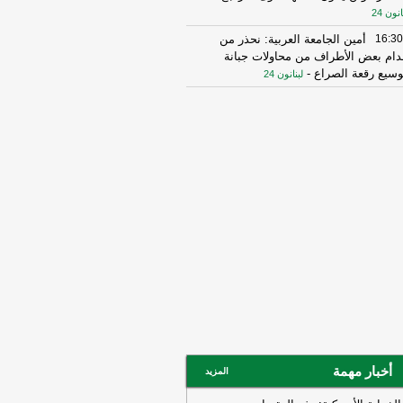
انون 24
16:30
أمين الجامعة العربية: نحذر من
دام بعض الأطراف من محاولات جبانة
وسيع رقعة الصراع
-
لبنانون 24
16:16
الهيئة العليا للإغاثة تسلمت الدفعة
عاشرة من حملة المساعدات المنظمة من
ملكة الأردنية الهاشمية وتضمّ 18 شاحنة
رتكاز نيوز
16:45
وزير الخزانة الأميركي: لن نسمح
يران اتخاذ التجارة العالمية رهينة أو
تخدام الشحن الدولي لتمويل الحرس
ثوري
-
لبنانون 24
14:33
السعودية تعلن اعتراض مسيرات
دمة من العراق
-
سكاي نيوز عربية
15:26
السفير الأميركي لدى الأمم
متحدة: ترامب يمنح المحادثات مع إيران
صة
-
لبنانون 24
14:45
وكالة فارس: ناقلة النفط التي
أخبار مهمة
المزيد
جرت بلغم بحري في هرمز انحرفت عن
مسار الذي حددته إيران
-
لبنانون 24