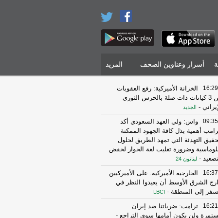
ة
أسرار وعناوين الصحف
المزيد
16:29
الخزانة الأميركية: رفع العقوبات
عن 3 كيانات ذات صلة بالحرس الثوري
إيراني
-
الجديد
09:35
واس: ولي العهد السعودي أكد
رامب أهمية بذل كافة الجهود الممكنة
حقيق التهدئة التي تمهد الطريق لحلول
لوماسية وضرورة تغليب لغة الحوار لخفض
تصعيد
-
لبنانون 24
16:37
الخارجية الأميركية: على الأميركيين
رج الشرق الأوسط أن يعيدوا النظر في
سفر إلى المنطقة
-
LBCI
16:21
ترامب: ضرباتنا ضد إيران
تمرة ولن يكون أمامها سوى التراجع
-