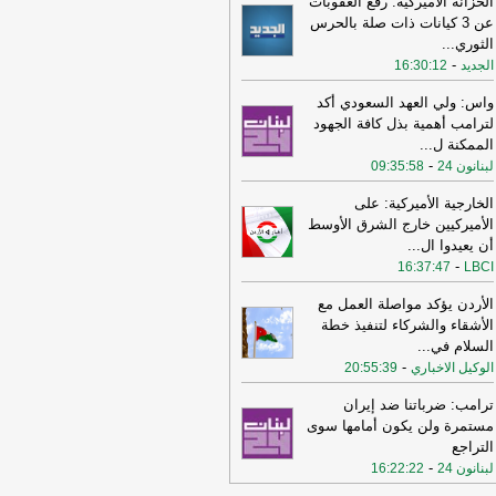
الخزانة الأميركية: رفع العقوبات
عن 3 كيانات ذات صلة بالحرس
11:08
عراقجي: واشنطن كانت تسعى
الثوري
...
ى دفع الأمور نحو التصعيد وهي التي
-
الجديد
16:30:12
تهكت الاتفاق وأوصلت الأمور إلى الوضع
راهن
-
أل بي سي أي
واس: ولي العهد السعودي أكد
10:29
عراقجي: لم نلحظ أي حسن نية
لترامب أهمية بذل كافة الجهود
 سلوك الولايات المتحدة
-
الممكنة ل
...
لبنانون 24
-
لبنانون 24
09:35:58
16:59
عراقجي: لن نقبل بوقف إطلاق نار
قت ولن يُطرح هذا الأمر ما لم تُلبَّ
الخارجية الأميركية: على
البنا بشأن مضيق هرمز
-
لبنانون 24
الأميركيين خارج الشرق الأوسط
أن يعيدوا ال
...
12:31
الأردن تعلن اعتراض 4 صواريخ
-
16:37:47
LBCI
نية وسقوط 2 في مناطق خالية
-
صحيفة
جل الإلكترونية
الأردن يؤكد مواصلة العمل مع
الأشقاء والشركاء لتنفيذ خطة
19:02
‏الخارجية الأردنية للقائم بالأعمال
السلام في
...
إيراني: هناك بيانات إيرانية رسمية
-
الوكيل الاخباري
حريضية ضد الأردن ⁧
-
20:55:39
لبنانون 24
15:57
وزير الدفاع الإسرائيلي: إذا
ترامب: ضرباتنا ضد إيران
جمتنا إيران فسنرد ونهاجمها بشكل
مستمرة ولن يكون أمامها سوى
تقل
-
LBCI
التراجع
-
لبنانون 24
16:22:22
15:55
وزير الخارجية الإيراني: اختراق