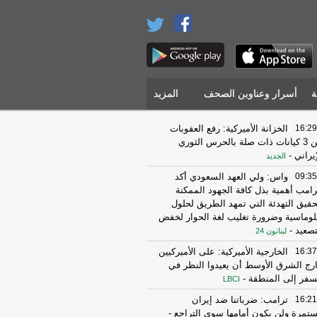
ة
أسرار وعناوين الصحف
المزيد
16:29
الخزانة الأميركية: رفع العقوبات
عن 3 كيانات ذات صلة بالحرس الثوري
إيراني
-
الجديد
09:35
واس: ولي العهد السعودي أكد
رامب أهمية بذل كافة الجهود الممكنة
حقيق التهدئة التي تمهد الطريق لحلول
لوماسية وضرورة تغليب لغة الحوار لخفض
تصعيد
-
لبنانون 24
16:37
الخارجية الأميركية: على الأميركيين
رج الشرق الأوسط أن يعيدوا النظر في
سفر إلى المنطقة
-
LBCI
16:21
ترامب: ضرباتنا ضد إيران
تمرة ولن يكون أمامها سوى التراجع
-