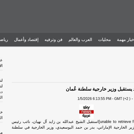
خبار مهمة
محليات
العرب والعالم
فن وترفيه
إقتصاد وأعمال
رياض
ال
لت
لت
د يستقبل وزير خارجية سلطنة عُمان
دب
ال
-
1/5/2026 6:13:55 PM - GMT (+2 )
خا
ال
[unable to retrieve full-text content]استقبل الشيخ عبدالله بن زايد آل نهيان، نائب رئيس
ير الخارجية الإماراتي، بدر بن حمد البوسعيدي، وزير الخارجية في سلطنة
مس