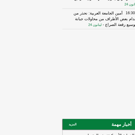
انون 24
16:30
أمين الجامعة العربية: نحذر من
دام بعض الأطراف من محاولات جبانة
وسيع رقعة الصراع
-
لبنانون 24
16:16
الهيئة العليا للإغاثة تسلمت الدفعة
عاشرة من حملة المساعدات المنظمة من
ملكة الأردنية الهاشمية وتضمّ 18 شاحنة
رتكاز نيوز
16:45
وزير الخزانة الأميركي: لن نسمح
يران اتخاذ التجارة العالمية رهينة أو
تخدام الشحن الدولي لتمويل الحرس
ثوري
-
لبنانون 24
14:33
السعودية تعلن اعتراض مسيرات
دمة من العراق
-
سكاي نيوز عربية
15:26
السفير الأميركي لدى الأمم
متحدة: ترامب يمنح المحادثات مع إيران
صة
-
لبنانون 24
14:45
وكالة فارس: ناقلة النفط التي
أخبار مهمة
المزيد
جرت بلغم بحري في هرمز انحرفت عن
مسار الذي حددته إيران
-
لبنانون 24