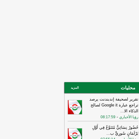
ني ربما سهّل الضربات الأميركية
لإسرائيلية قبيل الحرب وربما لا يزال
خرق الأمني قائمًا
-
لبنانون 24
15:55
بيان للجيش الأردني بعد القصف
إيراني للعقبة
-
بتوقيت بيروت
15:43
وزير الطاقة الأميركي: نعمل حاليا
ى ضمان تدفق النفط والغاز عبر مضيق
مز بتعاون إيراني أو من غيره
-
أل بي سي
14:18
أ.ف.ب: صافرات الإنذار تدوي في
ّان
-
أل بي سي أي
محليات
المزيد
تقرير لصحيفة إندبندنت يرصد
تراجع عبارة Google it لصالح
الذكاء الا
...
-
رؤيا الأخباري
08:17:59
حُضُورٌ نِسَائِيٌّ مُتَنَوِّعٌ فِي أَوَّلِ
بَرْلَمَانٍ سُورِيٍّ ب
...