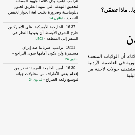
لترامب أهمية بذل كافة الجهود الممكنة
لتحقيق التهدئة التي تمهد الطريق لحلول
.. ماذا تضمّن؟
دبلوماسية وضرورة تغليب لغة الحوار لخفض
التصعيد
-
لبنانون 24
16:37
الخارجية الأميركية: على الأميركيين
خارج الشرق الأوسط أن يعيدوا النظر في
السفر إلى المنطقة
-
LBCI
16:21
ترامب: ضرباتنا ضد إيران
مستمرة ولن يكون أمامها سوى التراجع
-
una]كشفت تقارير، الثلاثاء، أن الولايات المتحدة
لبنانون 24
رية في العاصمة الأردنية
16:30
أمين الجامعة العربية: نحذر من
تستضيف جولات لاحقة من
إقدام بعض الأطراف من محاولات جبانة
لية.
لتوسيع رقعة الصراع
-
لبنانون 24
16:16
الهيئة العليا للإغاثة تسلمت الدفعة
العاشرة من حملة المساعدات المنظمة من
المملكة الأردنية الهاشمية وتضمّ 18 شاحنة
-
إرتكاز نيوز
16:45
وزير الخزانة الأميركي: لن نسمح
لإيران اتخاذ التجارة العالمية رهينة أو
استخدام الشحن الدولي لتمويل الحرس
الثوري
-
لبنانون 24