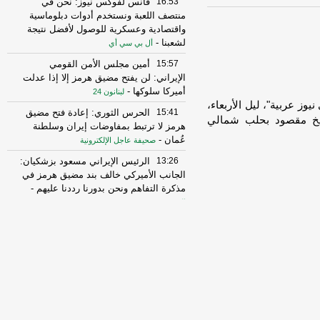
16:53
فانس لفوكس نيوز: نحن في
منتصف اللعبة ونستخدم أدوات دبلوماسية
واقتصادية وعسكرية للوصول لأفضل نتيجة
لشعبنا
-
أل بي سي أي
15:57
أمين مجلس الأمن القومي
الإيراني: لن يفتح مضيق هرمز إلا إذا عدلت
أميركا سلوكها
-
لبنانون 24
u]أفاد مراسل "سكاي نيوز عربية"، ليل الأربعاء،
15:41
الحرس الثوري: إعادة فتح مضيق
شيخ مقصود بحلب شمالي
هرمز لا ترتبط بمفاوضات إيران وسلطنة
عُمان
-
صحيفة عاجل الإلكترونية
13:26
الرئيس الإيراني مسعود بزشكيان:
الجانب الأميركي خالف بند مضيق هرمز في
مذكرة التفاهم ونحن بدورنا رددنا عليهم
-
الجديد
10:43
مستشار المرشد الإيراني: القوى
الأجنبية هي السبب الرئيسي لزعزعة الأمن
وعليها مغادرة المنطقة
-
لبنانون 24
16:29
الخزانة الأميركية: رفع العقوبات
عن 3 كيانات ذات صلة بالحرس الثوري
الإيراني
-
الجديد