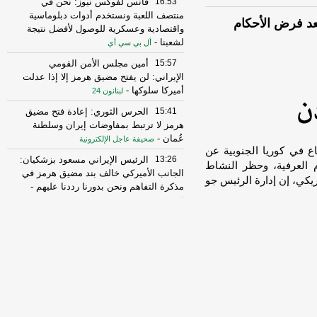
16:53
فانس لفوكس نيوز: نحن في
منتصف اللعبة ونستخدم أدوات دبلوماسية
بعد فرض الأحكام
واقتصادية وعسكرية للوصول لأفضل نتيجة
لشعبنا
-
أل بي سي أي
15:57
أمين مجلس الأمن القومي
الإيراني: لن يفتح مضيق هرمز إلا إذا عدلت
أميركا سلوكها
-
لبنانون 24
15:41
الحرس الثوري: إعادة فتح مضيق
هرمز لا ترتبط بمفاوضات إيران وسلطنة
عُمان
-
صحيفة عاجل الإلكترونية
ضاع في كوريا الجنوبية عن
13:26
الرئيس الإيراني مسعود بزشكيان:
 العرفية، وحظر النشاط
الجانب الأميركي خالف بند مضيق هرمز في
كي، إن إدارة الرئيس جو
مذكرة التفاهم ونحن بدورنا رددنا عليهم
-
الجديد
10:43
مستشار المرشد الإيراني: القوى
الأجنبية هي السبب الرئيسي لزعزعة الأمن
وعليها مغادرة المنطقة
-
لبنانون 24
16:29
الخزانة الأميركية: رفع العقوبات
عن 3 كيانات ذات صلة بالحرس الثوري
الإيراني
-
الجديد