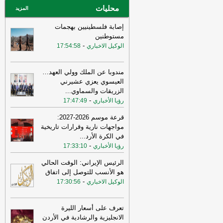
محليات
عاجل الإلكترونية
المزيد
إصابة فلسطينيين بهجمات
مستوطنين
-
الوكيل الاخباري
17:54:58
مندوبا عن الملك وولي العهد…
العيسوي يعزي عشيرني
الزريقات والسماوي
...
-
رؤيا الأخباري
17:47:49
قرعة موسم 2026-2027:
مواجهات نارية وقرارات تاريخية
في الكرة الأرد
...
-
رؤيا الأخباري
17:33:10
الرئيس الإيراني: الوقت الحالي
هو الأنسب للتوصل إلى اتفاق
-
الوكيل الاخباري
17:30:56
تعرف على أسعار الليرة
الانجليزية والرشادية في الأردن