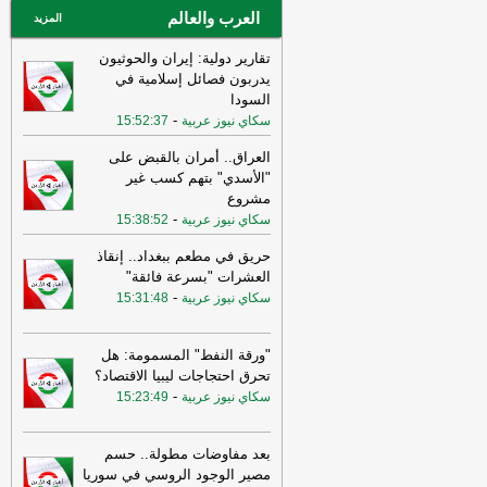
فرصة
-
العرب والعالم
لبنانون 24
المزيد
تقارير دولية: إيران والحوثيون
يدربون فصائل إسلامية في
السودا
-
سكاي نيوز عربية
15:52:37
العراق.. أمران بالقبض على
"الأسدي" بتهم كسب غير
مشروع
-
سكاي نيوز عربية
15:38:52
حريق في مطعم ببغداد.. إنقاذ
العشرات "بسرعة فائقة"
-
سكاي نيوز عربية
15:31:48
"ورقة النفط" المسمومة: هل
تحرق احتجاجات ليبيا الاقتصاد؟
-
سكاي نيوز عربية
15:23:49
بعد مفاوضات مطولة.. حسم
مصير الوجود الروسي في سوريا