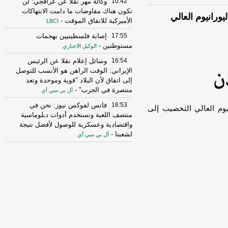
10:42
وكالة مهر نقلا عن عراقجي: لن
تكون هناك مفاوضات ما دامت الانتهاكات
يورانيوم العالي
الأميركية للاتفاق الموقت
-
LBCI
17:55
إصابة فلسطينيين بهجمات
مستوطنين
-
الوكيل الاخباري
16:54
وسائل إعلام نقلا عن الرئيس
الإيراني: الوقت الراهن هو الأنسب للتوصل
إلى اتفاق لأن البلاد "قوية وموحدة وتعد
منتصرة في الحرب"
-
أل بي سي أي
16:53
فانس لفوكس نيوز: نحن في
نيوم العالي التخصيب إلى
منتصف اللعبة ونستخدم أدوات دبلوماسية
واقتصادية وعسكرية للوصول لأفضل نتيجة
لشعبنا
-
أل بي سي أي
15:58
أمين مجلس الأمن القومي
الإيراني: لن يفتح مضيق هرمز إلا إذا عدلت
أميركا سلوكها
-
لبنانون 24
15:42
الحرس الثوري: إعادة فتح مضيق
هرمز لا ترتبط بمفاوضات إيران وسلطنة
عُمان
-
صحيفة عاجل الإلكترونية
13:27
الرئيس الإيراني مسعود بزشكيان: