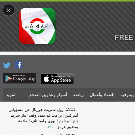
×
FREE 
 وترفيه
إقتصاد وأعمال
رياضة
أسرار وعناوين الصحف
المزيد
15:13
وول ستريت جورنال عن مسؤولين
أميركيين: ترامب قد يمدد وقف النار شرط
كبح البرنامج النووي واستئناف الملاحة
بمضيق هرمز
-
LBCI