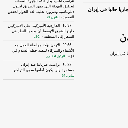
لترامب أهمية بذل كافة الجهود الممكنة
لتحقيق التهدئة التي تمهد الطريق لحلول
يا حاليا في إيران
دبلوماسية وضرورة تغليب لغة الحوار لخفض
التصعيد
-
لبنانون 24
16:37
الخارجية الأميركية: على الأميركيين
خارج الشرق الأوسط أن يعيدوا النظر في
السفر إلى المنطقة
-
LBCI
20:55
الأردن يؤكد مواصلة العمل مع
الأشقاء والشركاء لتنفيذ خطة السلام في
 في إيران
غزة
-
الوكيل الاخباري
16:22
ترامب: ضرباتنا ضد إيران
مستمرة ولن يكون أمامها سوى التراجع
-
لبنانون 24
16:31
أمين الجامعة العربية: نحذر من
إقدام بعض الأطراف من محاولات جبانة
لتوسيع رقعة الصراع
-
لبنانون 24
16:16
الهيئة العليا للإغاثة تسلمت الدفعة
العاشرة من حملة المساعدات المنظمة من
المملكة الأردنية الهاشمية وتضمّ 18 شاحنة
-
إرتكاز نيوز