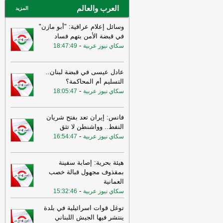
العرب والعالم
الأخباري
المزيد
وسائل إعلام عراقية: "أبو مازن"
في قبضة الأمن بتهم فساد
-
سكاي نيوز عربية
18:47:49
عادل عيسى في قبضة لبنان..
التسليم أم المحاكمة؟
-
سكاي نيوز عربية
18:05:47
فانس: إيران تعد بفتح شريان
النفط.. وواشنطن لا تثق
-
سكاي نيوز عربية
16:54:47
هيئة بحرية: إصابة سفينة
بمقذوف مجهول قبالة خصب
العمانية
-
سكاي نيوز عربية
15:32:46
توغل قوات اسرائيلية في بلدة
ينتشر فيها الجيش اللبناني