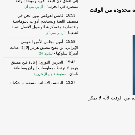
إلى اتفاق لأن البلاد "قوية وموحدة وتعد
منتصرة في الحرب"
-
أل بي سي أي
ة محدودة من الوقت
16:53
فانس لفوكس نيوز: نحن في
منتصف اللعبة ونستخدم أدوات دبلوماسية
واقتصادية وعسكرية للوصول لأفضل نتيجة
لشعبنا
-
أل بي سي أي
15:58
أمين مجلس الأمن القومي
الإيراني: لن يفتح مضيق هرمز إلا إذا عدلت
أميركا سلوكها
-
لبنانون 24
15:42
الحرس الثوري: إعادة فتح مضيق
هرمز لا ترتبط بمفاوضات إيران وسلطنة
عُمان
-
صحيفة عاجل الإلكترونية
13:27
الرئيس الإيراني مسعود بزشكيان:
الجانب الأميركي خالف بند مضيق هرمز في
مذكرة التفاهم ونحن بدورنا رددنا عليهم
-
 من الوقت لأنه لا يمكن
الجديد
10:43
مستشار المرشد الإيراني: القوى
الأجنبية هي السبب الرئيسي لزعزعة الأمن
وعليها مغادرة المنطقة
-
لبنانون 24
16:30
الخزانة الأميركية: رفع العقوبات