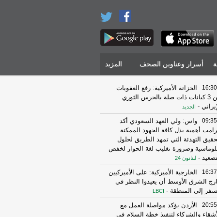
ة
أسرار وعناوين الصحف
المزيد
16:30
الخزانة الأميركية: رفع العقوبات
عن 3 كيانات ذات صلة بالحرس الثوري
إيراني
-
الجديد
09:35
واس: ولي العهد السعودي أكد
رامب أهمية بذل كافة الجهود الممكنة
حقيق التهدئة التي تمهد الطريق لحلول
لوماسية وضرورة تغليب لغة الحوار لخفض
تصعيد
-
لبنانون 24
16:37
الخارجية الأميركية: على الأميركيين
رج الشرق الأوسط أن يعيدوا النظر في
سفر إلى المنطقة
-
LBCI
20:55
الأردن يؤكد مواصلة العمل مع
أشقاء والشركاء لتنفيذ خطة السلام في