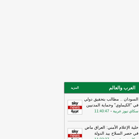
12:31
الأردن تعلن اعتراض 4 صواريخ
نية وسقوط 2 في مناطق خالية
-
صحيفة
جل الإلكترونية
19:02
‏الخارجية الأردنية للقائم بالأعمال
إيراني: هناك بيانات إيرانية رسمية
حريضية ضد الأردن ⁧
-
لبنانون 24
15:58
وزير الدفاع الإسرائيلي: إذا
جمتنا إيران فسنرد ونهاجمها بشكل
تقل
-
LBCI
15:56
وزير الخارجية الإيراني: اختراق
ني ربما سهّل الضربات الأميركية
لإسرائيلية قبيل الحرب وربما لا يزال
خرق الأمني قائمًا
-
لبنانون 24
العرب والعالم
المزيد
السودان .. مطالب بتحقيق دولي
في "الكيماوي" وحماية المدنيين
-
سكاي نيوز عربية
11:40:47
خلية الإعلام الأمني: العراق ماض
في حصر السلاح بيد الدولة