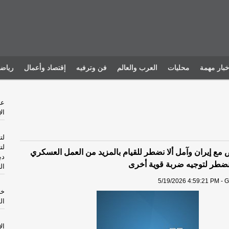
خبار مهمة
محليات
العرب والعالم
فن وترفيه
إقتصاد وأعمال
رياض
ال
لت
لت
 مع إيران وآمل ألا نضطر للقيام بالمزيد من العمل العسكري
دب
ضطر لتوجيه ضربة قوية أخرى
ال
5/19/2026 4:59:21 PM - G
خا
ال
ال