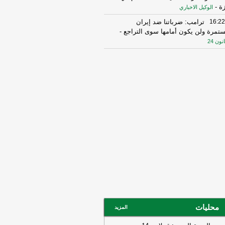
ة
-
الوكيل الاخباري
16:22
ترامب: ضرباتنا ضد إيران
تمرة ولن يكون أمامها سوى التراجع
-
انون 24
16:31
أمين الجامعة العربية: نحذر من
دام بعض الأطراف من محاولات جبانة
وسيع رقعة الصراع
-
لبنانون 24
16:16
الهيئة العليا للإغاثة تسلمت الدفعة
عاشرة من حملة المساعدات المنظمة من
ملكة الأردنية الهاشمية وتضمّ 18 شاحنة
رتكاز نيوز
16:46
وزير الخزانة الأميركي: لن نسمح
يران اتخاذ التجارة العالمية رهينة أو
تخدام الشحن الدولي لتمويل الحرس
ثوري
-
لبنانون 24
17:57
تعديل أحكام الإجازة بدون راتب
وظفي القطاع العام- تفاصيل
-
الوكيل
اخباري
محليات
المزيد
14:34
السعودية تعلن اعتراض مسيرات
دمة من العراق
-
سكاي نيوز عربية