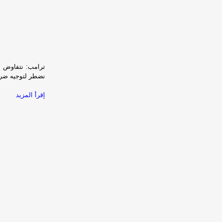
ترامب: نتفاوض م
نضطر لتوجيه ضرب
إقرأ المزيد