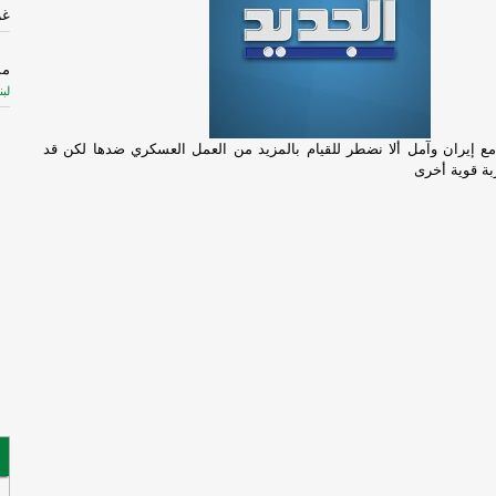
غز
مس
لبن
إق
ع إيران وآمل ألا نضطر للقيام بالمزيد من العمل العسكري ضدها لكن قد
لت
ة قوية أخرى
ال
الم
-
إ
لإ
اس
ال
لم
ال
قا