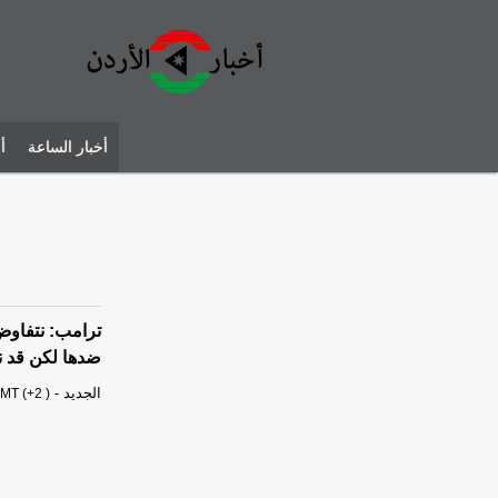
أخبار الساعة
أ
ترامب: نتفاوض
ضدها لكن قد ن
الجديد
-
MT (+2 )