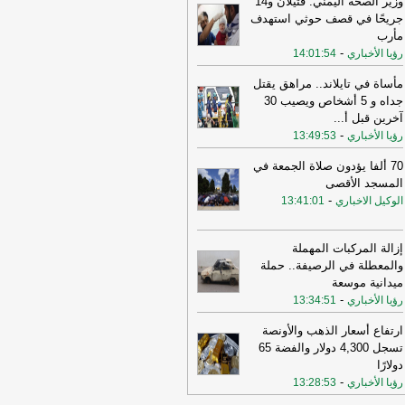
وزير الصحة اليمني: قتيلان و14
جريحًا في قصف حوثي استهدف
15:27
السفير الأميركي لدى الأمم
مأرب
متحدة: ترامب يمنح المحادثات مع إيران
-
رؤيا الأخباري
14:01:54
صة
-
لبنانون 24
14:45
وكالة فارس: ناقلة النفط التي
مأساة في تايلاند.. مراهق يقتل
جرت بلغم بحري في هرمز انحرفت عن
جداه و 5 أشخاص ويصيب 30
مسار الذي حددته إيران
-
آخرين قبل أ
...
لبنانون 24
-
رؤيا الأخباري
13:49:53
20:13
احتيال المزارع الوهمية في
أردن.. إعلانات مغرية توقع العائلات في فخ
70 ألفا يؤدون صلاة الجمعة في
نصب وتثير مخاوف الخصوصية
-
رؤيا
المسجد الأقصى
أخباري
-
الوكيل الاخباري
13:41:01
11:09
عراقجي: واشنطن كانت تسعى
ى دفع الأمور نحو التصعيد وهي التي
إزالة المركبات المهملة
تهكت الاتفاق وأوصلت الأمور إلى الوضع
والمعطلة في الرصيفة.. حملة
راهن
-
أل بي سي أي
ميدانية موسعة
-
10:30
رؤيا الأخباري
13:34:51
عراقجي: لم نلحظ أي حسن نية
 سلوك الولايات المتحدة
-
لبنانون 24
ارتفاع أسعار الذهب والأونصة
17:00
عراقجي: لن نقبل بوقف إطلاق نار
تسجل 4,300 دولار والفضة 65
قت ولن يُطرح هذا الأمر ما لم تُلبَّ
دولارًا
البنا بشأن مضيق هرمز
-
لبنانون 24
-
رؤيا الأخباري
13:28:53