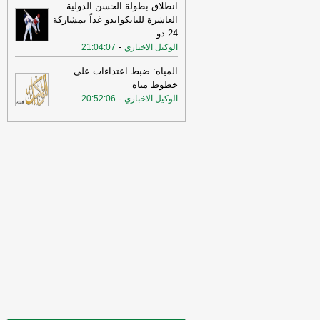
انطلاق بطولة الحسن الدولية
انتهكت الاتفاق وأوصلت الأمور إلى الوضع
العاشرة للتايكواندو غداً بمشاركة
الراهن
-
أل بي سي أي
24 دو
...
-
10:30
الوكيل الاخباري
21:04:07
عراقجي: لم نلحظ أي حسن نية
في سلوك الولايات المتحدة
-
لبنانون 24
المياه: ضبط اعتداءات على
17:00
عراقجي: لن نقبل بوقف إطلاق نار
خطوط مياه
مؤقت ولن يُطرح هذا الأمر ما لم تُلبَّ
-
الوكيل الاخباري
20:52:06
مطالبنا بشأن مضيق هرمز
-
لبنانون 24
12:31
الأردن تعلن اعتراض 4 صواريخ
إيرانية وسقوط 2 في مناطق خالية
-
صحيفة
عاجل الإلكترونية
19:02
‏الخارجية الأردنية للقائم بالأعمال
الإيراني: هناك بيانات إيرانية رسمية
تحريضية ضد الأردن ⁧‫
-
لبنانون 24
15:58
وزير الدفاع الإسرائيلي: إذا
هاجمتنا إيران فسنرد ونهاجمها بشكل
مستقل
-
LBCI
15:56
وزير الخارجية الإيراني: اختراق
أمني ربما سهّل الضربات الأميركية
والإسرائيلية قبيل الحرب وربما لا يزال
الخرق الأمني قائمًا
-
لبنانون 24