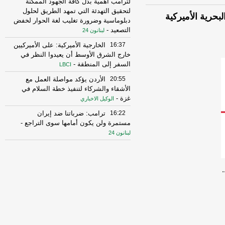
لترامب أهمية بذل كافة الجهود الممكنة
لتحقيق التهدئة التي تمهد الطريق لحلول
لبحرية الأميركية
دبلوماسية وضرورة تغليب لغة الحوار لخفض
التصعيد
-
لبنانون 24
16:37
الخارجية الأميركية: على الأميركيين
خارج الشرق الأوسط أن يعيدوا النظر في
السفر إلى المنطقة
-
LBCI
20:55
الأردن يؤكد مواصلة العمل مع
الأشقاء والشركاء لتنفيذ خطة السلام في
غزة
-
الوكيل الاخباري
16:22
ترامب: ضرباتنا ضد إيران
مستمرة ولن يكون أمامها سوى التراجع
-
لبنانون 24
16:31
أمين الجامعة العربية: نحذر من
إقدام بعض الأطراف من محاولات جبانة
لتوسيع رقعة الصراع
-
لبنانون 24
16:16
الهيئة العليا للإغاثة تسلمت الدفعة
العاشرة من حملة المساعدات المنظمة من
المملكة الأردنية الهاشمية وتضمّ 18 شاحنة
-
إرتكاز نيوز