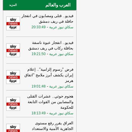
العرب والعالم
المزيد
فيديو.. قتلى ومصابون في انفجار
حافلة في ريف دمشق
-
سكاي نيوز عربية
20:33:49
فيديو.. انفجار عبوة ناسفة
بحافلة ركاب في ريف دمشق
-
سكاي نيوز عربية
19:21:50
فرض "رسوم إلزامية".. إعلام
إيران يكشف أبرز ملامح "اتفاق
هرمز
-
سكاي نيوز عربية
19:01:48
هجوم حوثي.. عشرات القتلى
والمصابين من القوات التابعة
للحكومة
-
سكاي نيوز عربية
18:13:49
العراق يقرر رفع مستوى
الجاهزية الأمنية والاستعداد