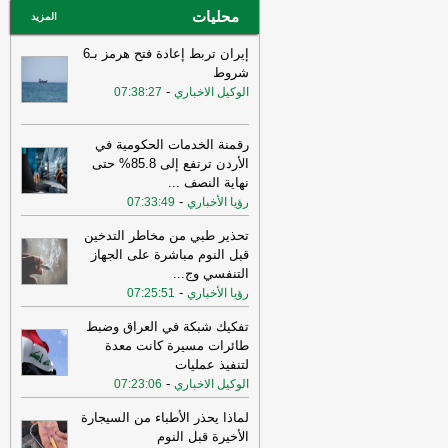
محليات
عاجل الإلكترونية
المزيد
إيران تربط إعادة فتح هرمز بـ6
شروط
-
الوكيل الاخباري
07:38:27
رقمنة الخدمات الحكومية في
الأردن ترتفع إلى 85.8% حتى
نهاية النصف
...
-
رؤيا الأخباري
07:33:49
تحذير طبي من مخاطر التدخين
قبل النوم مباشرة على الجهاز
التنفسي وج
...
-
رؤيا الأخباري
07:25:51
تفكيك شبكة في العراق وضبط
طائرات مسيرة كانت معدة
لتنفيذ عمليات
-
الوكيل الاخباري
07:23:06
لماذا يحذر الأطباء من السيجارة
الأخيرة قبل النوم