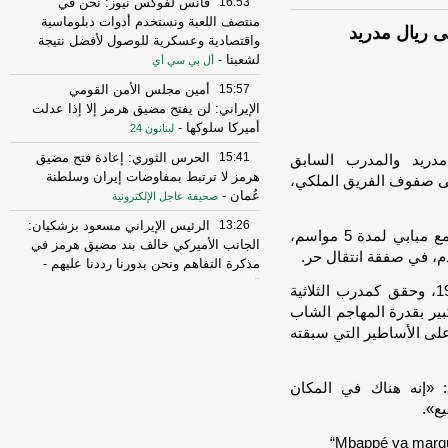
16:53
فانس لفوكس نيوز: نحن في
منتصف اللعبة ونستخدم أدوات دبلوماسية
لى ريال مدريد
واقتصادية وعسكرية للوصول لأفضل نتيجة
لشعبنا
-
أل بي سي أي
15:57
أمين مجلس الأمن القومي
الإيراني: لن يفتح مضيق هرمز إلا إذا عدلت
أميركا سلوكها
-
لبنانون 24
15:41
الحرس الثوري: إعادة فتح مضيق
دريد والمدرب السابق
هرمز لا ترتبط بمفاوضات إيران وسلطنة
إلى صفوف الفريق الملكي،
عُمان
-
صحيفة عاجل الإلكترونية
13:26
الرئيس الإيراني مسعود بزشكيان:
رسميا، يوم الاثنين الماضي، تعاقده مع مبابي لمدة 5 مواسم،
الجانب الأميركي خالف بند مضيق هرمز في
م، في صفقة انتقال حر.
مذكرة التفاهم ونحن بدورنا رددنا عليهم
-
الجديد
وأبدى زيدان، الذي قاد فرنسا للتتويج بكأس العالم 1998، وحقق كمدرب الثلاثية
كبير بقدرة المهاجم الشاب
10:43
مستشار المرشد الإيراني: القوى
الأجنبية هي السبب الرئيسي لزعزعة الأمن
لى الأساطير التي سبقته
وعليها مغادرة المنطقة
-
لبنانون 24
16:29
الخزانة الأميركية: رفع العقوبات
 «إنه هناك في المكان
عن 3 كيانات ذات صلة بالحرس الثوري
ع».
الإيراني
-
الجديد
“Mbappé va marquer