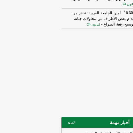
انون 24
16:30
أمين الجامعة العربية: نحذر من
دام بعض الأطراف من محاولات جبانة
وسيع رقعة الصراع
-
لبنانون 24
16:16
الهيئة العليا للإغاثة تسلمت الدفعة
عاشرة من حملة المساعدات المنظمة من
ملكة الأردنية الهاشمية وتضمّ 18 شاحنة
رتكاز نيوز
16:45
وزير الخزانة الأميركي: لن نسمح
يران اتخاذ التجارة العالمية رهينة أو
تخدام الشحن الدولي لتمويل الحرس
ثوري
-
لبنانون 24
14:33
السعودية تعلن اعتراض مسيرات
دمة من العراق
-
سكاي نيوز عربية
15:26
السفير الأميركي لدى الأمم
متحدة: ترامب يمنح المحادثات مع إيران
صة
-
لبنانون 24
14:45
وكالة فارس: ناقلة النفط التي
أخبار مهمة
المزيد
جرت بلغم بحري في هرمز انحرفت عن
مسار الذي حددته إيران
-
لبنانون 24