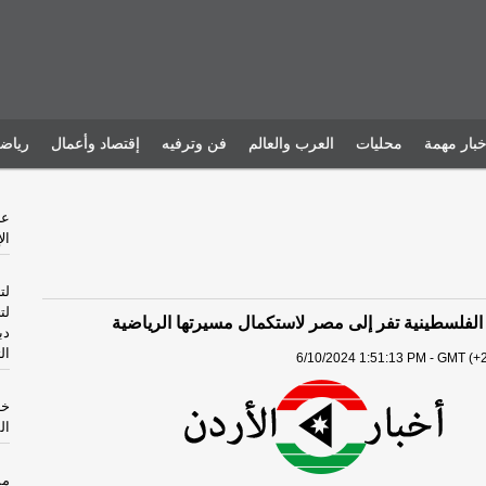
خبار مهمة
محليات
العرب والعالم
فن وترفيه
إقتصاد وأعمال
رياض
ال
لت
لت
ه الفلسطينية تفر إلى مصر لاستكمال مسيرتها الرياضية
دب
ال
6/10/2024 1:51:13 PM - GMT (+2
خا
ال
مس