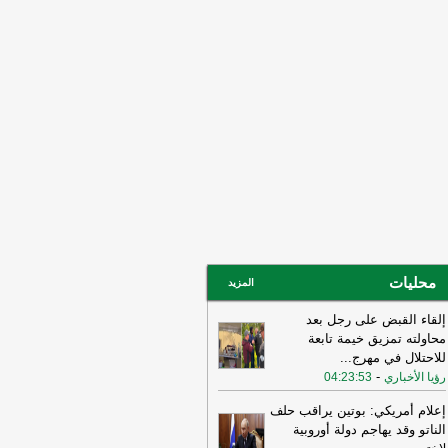
ني ربما سهّل الضربات الأميركية
لإسرائيلية قبيل الحرب وربما لا يزال
خرق الأمني قائمًا
-
لبنانون 24
15:55
بيان للجيش الأردني بعد القصف
إيراني للعقبة
-
بتوقيت بيروت
15:43
وزير الطاقة الأميركي: نعمل حاليا
ى ضمان تدفق النفط والغاز عبر مضيق
مز بتعاون إيراني أو من غيره
-
أل بي سي
14:18
أ.ف.ب: صافرات الإنذار تدوي في
ّان
-
أل بي سي أي
محليات
المزيد
إلقاء القبض على رجل بعد
محاولته تمزيق خيمة تابعة
للاحتلال في مهرج
...
-
رؤيا الأخباري
04:23:53
إعلام أمريكي: بوتين يراقب حلف
الناتو وقد يهاجم دولة أوروبية