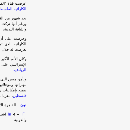
عرضت قناة “القاه
الكاراتيه الفلسطي
بعد شهور من القت
ورغم أنها تركت و
واللياقة البدنية،
وحرصت على أن ت
الكاراتيه الذي 
تعرضت له خلال ا
وكان الألم الأكب
الإسرائيلي على
الرياضية
.
وتأمن ميس التي 
مهاراتها ومؤهلا
تتمتع بإمكانيات 
فلسطين
، معربا 
نون
–
القاهرة الا
F
-t –
In
اشتر
والدولية