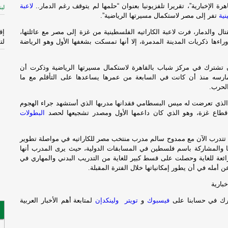
رة الإخبارية”، تقريرا تلفزيونيا بعنوان “حلمها لم يتوقف رغم الدمار..
لاعبة
لبن
نية
تفر إلى مصر لاستكمال مسيرتها الرياضية”.
ال والدمار، فرت لاعبة الكاراتيه الفلسطينية من غزة إلى مصر مع عائلتها،
إق
راءها ذكريات المدينة المدمرة، إلا أنها تمسكت بشغفها الأول وهو الرياضة
لت
ال
شترك في مركز شباب بالقاهرة لاستكمال مسيرتها الرياضية وذكرت أن
الم
تمارسه منذ أن كانت في السابعة من عمرها يساعدها على التأقلم مع ما
-
لحرب.
إ
ر الذي تعرضت له ميس البسطامي فقدانها مدربها الذي أستشهد جراء الهجوم
لإ
 قطاع غزة، وهو الذي كان داعمها الأول ومصدر تشجيعها لحصد
البطولات
اس
ال
تتدرب الآن مع ممدوح سالم مدرب منتخب مصر للكاراتيه في مواصلة تطوير
تها والمشاركة باسم فلسطين في المسابقات الدولية، حيث يرى المدرب أنها
قا
رائعة للغاية وحصلت على قسط كبير للغاية من التدريب البدني والمهاري في
عن أمله في أن يطور إمكانياتها خلال الفترة المقبلة.
ال
خبارية
فر
ك في حسابنا على
فيسبوك
و
تويتر
ولينكدإن
لمتابعة أهم الأخبار العربية
فُ
ال