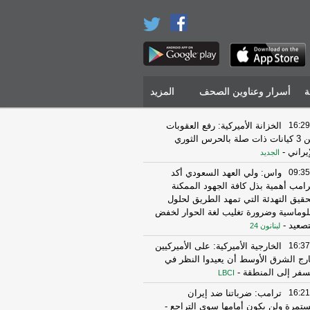
ة
أسرار وعناوين الصحف
المزيد
16:29
الخزانة الأميركية: رفع العقوبات
عن 3 كيانات ذات صلة بالحرس الثوري
إيراني
-
الجديد
09:35
واس: ولي العهد السعودي أكد
رامب أهمية بذل كافة الجهود الممكنة
حقيق التهدئة التي تمهد الطريق لحلول
لوماسية وضرورة تغليب لغة الحوار لخفض
تصعيد
-
لبنانون 24
16:37
الخارجية الأميركية: على الأميركيين
رج الشرق الأوسط أن يعيدوا النظر في
سفر إلى المنطقة
-
LBCI
16:21
ترامب: ضرباتنا ضد إيران
تمرة ولن يكون أمامها سوى التراجع
-