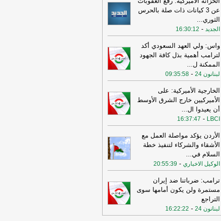
الخزانة الأميركية: رفع العقوبات
عن 3 كيانات ذات صلة بالحرس
11:08
عراقجي: واشنطن كانت تسعى
الثوري
...
ى دفع الأمور نحو التصعيد وهي التي
-
الجديد
16:30:12
تهكت الاتفاق وأوصلت الأمور إلى الوضع
راهن
-
أل بي سي أي
واس: ولي العهد السعودي أكد
10:29
عراقجي: لم نلحظ أي حسن نية
لترامب أهمية بذل كافة الجهود
 سلوك الولايات المتحدة
-
الممكنة ل
...
لبنانون 24
-
لبنانون 24
09:35:58
16:59
عراقجي: لن نقبل بوقف إطلاق نار
قت ولن يُطرح هذا الأمر ما لم تُلبَّ
الخارجية الأميركية: على
البنا بشأن مضيق هرمز
-
لبنانون 24
الأميركيين خارج الشرق الأوسط
أن يعيدوا ال
...
12:31
الأردن تعلن اعتراض 4 صواريخ
-
16:37:47
LBCI
نية وسقوط 2 في مناطق خالية
-
صحيفة
جل الإلكترونية
الأردن يؤكد مواصلة العمل مع
الأشقاء والشركاء لتنفيذ خطة
19:02
‏الخارجية الأردنية للقائم بالأعمال
السلام في
...
إيراني: هناك بيانات إيرانية رسمية
-
الوكيل الاخباري
حريضية ضد الأردن ⁧
-
20:55:39
لبنانون 24
15:57
وزير الدفاع الإسرائيلي: إذا
ترامب: ضرباتنا ضد إيران
جمتنا إيران فسنرد ونهاجمها بشكل
مستمرة ولن يكون أمامها سوى
تقل
-
LBCI
التراجع
-
لبنانون 24
16:22:22
15:55
وزير الخارجية الإيراني: اختراق