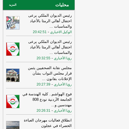
محليات
عاجل الإلكترونية
المزيد
رئيس الديوان الملكي يرعى
احتفال أهالي الرمثا بالأعياد
والمناسبات
...
-
الوكيل الاخباري
20:42:51
رئيس الديوان الملكي يرعى
احتفال أهالي الرمثا بالأعياد
والمناسبات
...
-
رؤيا الأخباري
20:32:55
مجلس نقابة الصحفيين يثمن
قرار مجلس النواب بشأن
الإعلانات بقانون
...
-
رؤيا الأخباري
20:27:39
فوج الهواشم.. كلية الهندسة في
الجامعة الأردنية تودع 808
مهندسين و
...
-
رؤيا الأخباري
20:26:31
انطلاق فعاليات مهرجان العباءة
الخضراء في عجلون