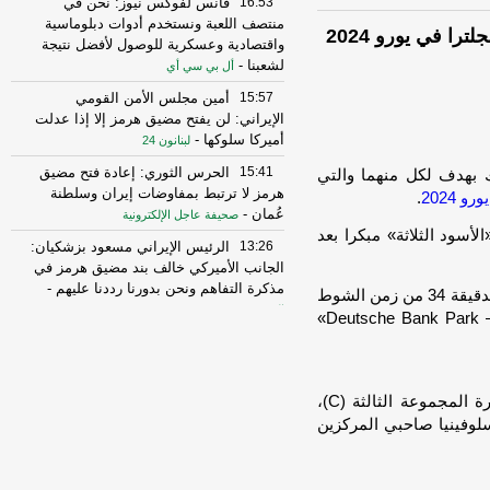
16:53
فانس لفوكس نيوز: نحن في
منتصف اللعبة ونستخدم أدوات دبلوماسية
ترا في يورو 2024
واقتصادية وعسكرية للوصول لأفضل نتيجة
لشعبنا
-
أل بي سي أي
15:57
أمين مجلس الأمن القومي
الإيراني: لن يفتح مضيق هرمز إلا إذا عدلت
أميركا سلوكها
-
لبنانون 24
15:41
الحرس الثوري: إعادة فتح مضيق
رك بهدف لكل منهما والتي
هرمز لا ترتبط بمفاوضات إيران وسلطنة
يورو 2024
.
عُمان
-
صحيفة عاجل الإلكترونية
أسود الثلاثة» مبكرا بعد
13:26
الرئيس الإيراني مسعود بزشكيان:
الجانب الأميركي خالف بند مضيق هرمز في
مذكرة التفاهم ونحن بدورنا رددنا عليهم
-
ورد لاعب خط الوسط الدنماركي مورتين هيولماند عند الدقيقة 34 من زمن الشوط
الجديد
الأول للقاء، الذي جرى على ملعب «دوتش بانك بارك – Deutsche Bank Park»
10:43
مستشار المرشد الإيراني: القوى
الأجنبية هي السبب الرئيسي لزعزعة الأمن
وعليها مغادرة المنطقة
-
لبنانون 24
ورفع المنتخب الإنجليزي رصيده إلى 4 نقاط، في صدارة المجموعة الثالثة (C)،
16:29
الخزانة الأميركية: رفع العقوبات
لوفينيا صاحبي المركزين
عن 3 كيانات ذات صلة بالحرس الثوري
الإيراني
-
الجديد