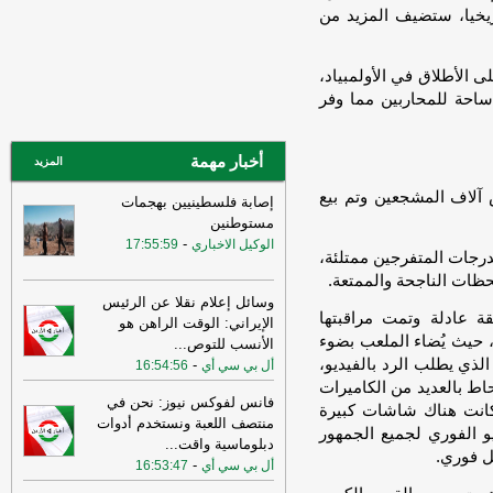
09:35
واس: ولي العهد السعودي أكد
يخيا، ستضيف المزيد من
لترامب أهمية بذل كافة الجهود الممكنة
لتحقيق التهدئة التي تمهد الطريق لحلول
دبلوماسية وضرورة تغليب لغة الحوار لخفض
 الأطلاق في الأولمبياد،
التصعيد
-
لبنانون 24
ساحة للمحاربين مما وفر
16:37
الخارجية الأميركية: على الأميركيين
خارج الشرق الأوسط أن يعيدوا النظر في
السفر إلى المنطقة
-
أخبار مهمة
LBCI
المزيد
16:21
ترامب: ضرباتنا ضد إيران
آلاف المشجعين وتم بيع
إصابة فلسطينيين بهجمات
مستمرة ولن يكون أمامها سوى التراجع
-
مستوطنين
لبنانون 24
-
الوكيل الاخباري
17:55:59
مدرجات المتفرجين ممتلئة،
16:30
أمين الجامعة العربية: نحذر من
حظات الناجحة والممتعة.
إقدام بعض الأطراف من محاولات جبانة
وسائل إعلام نقلا عن الرئيس
لتوسيع رقعة الصراع
-
لبنانون 24
ة عادلة وتمت مراقبتها
الإيراني: الوقت الراهن هو
، حيث يُضاء الملعب بضوء
16:16
الهيئة العليا للإغاثة تسلمت الدفعة
الأنسب للتوص
...
العاشرة من حملة المساعدات المنظمة من
لذي يطلب الرد بالفيديو،
-
أل بي سي أي
16:54:56
المملكة الأردنية الهاشمية وتضمّ 18 شاحنة
اط بالعديد من الكاميرات
فانس لفوكس نيوز: نحن في
-
إرتكاز نيوز
وكانت هناك شاشات كبيرة
منتصف اللعبة ونستخدم أدوات
و الفوري لجميع الجمهور
16:45
وزير الخزانة الأميركي: لن نسمح
دبلوماسية واقت
...
ل فوري.
لإيران اتخاذ التجارة العالمية رهينة أو
-
أل بي سي أي
16:53:47
استخدام الشحن الدولي لتمويل الحرس