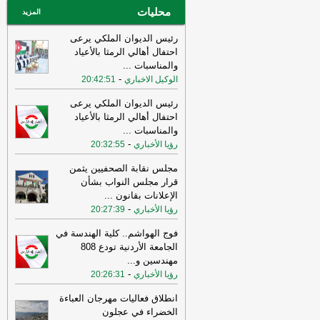
محليات
عاجل الإلكترونية
المزيد
رئيس الديوان الملكي يرعى
احتفال أهالي الرمثا بالأعياد
والمناسبات
...
-
الوكيل الاخباري
20:42:51
رئيس الديوان الملكي يرعى
احتفال أهالي الرمثا بالأعياد
والمناسبات
...
-
رؤيا الأخباري
20:32:55
مجلس نقابة الصحفيين يثمن
قرار مجلس النواب بشأن
الإعلانات بقانون
...
-
رؤيا الأخباري
20:27:39
فوج الهواشم.. كلية الهندسة في
الجامعة الأردنية تودع 808
مهندسين و
...
-
رؤيا الأخباري
20:26:31
انطلاق فعاليات مهرجان العباءة
الخضراء في عجلون