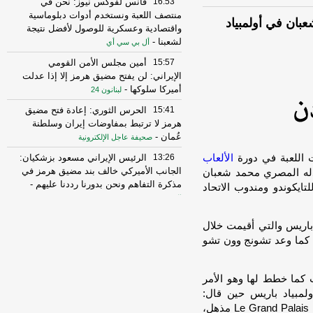
16:53
فانس لفوكس نيوز: نحن في
منتصف اللعبة ونستخدم أدوات دبلوماسية
بان في أولمبياد
واقتصادية وعسكرية للوصول لأفضل نتيجة
لشعبنا
-
أل بي سي أي
15:57
أمين مجلس الأمن القومي
الإيراني: لن يفتح مضيق هرمز إلا إذا عدلت
أميركا سلوكها
-
لبنانون 24
15:41
الحرس الثوري: إعادة فتح مضيق
هرمز لا ترتبط بمفاوضات إيران وسلطنة
عُمان
-
صحيفة عاجل الإلكترونية
ت اللعبة في دورة
الألعاب
13:26
الرئيس الإيراني مسعود بزشكيان:
الجانب الأميركي خالف بند مضيق هرمز في
بذله المصري محمد شعبان
مذكرة التفاهم ونحن بدورنا رددنا عليهم
-
لتايكوندو ومندوب الاتحاد
الجديد
10:43
مستشار المرشد الإيراني: القوى
باريس والتي أقيمت خلال
الأجنبية هي السبب الرئيسي لزعزعة الأمن
ير للعبة كما وعد تشونج وون تشو
وعليها مغادرة المنطقة
-
لبنانون 24
16:29
الخزانة الأميركية: رفع العقوبات
ما خطط لها وهو الأمر
عن 3 كيانات ذات صلة بالحرس الثوري
الإيراني
-
مبياد باريس حين قال:
الجديد
«أعتقد أنها فرصة عظيمة للتايكوندو، موقع القصر الكبير Le Grand Palais مذهل،