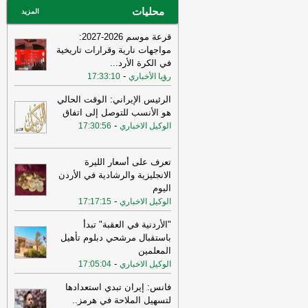
محليات
عاجل الإلكترونية
المزيد
قرعة موسم 2026-2027:
مواجهات نارية وقرارات تاريخية
في الكرة الأرد
...
-
رؤيا الأخباري
17:33:10
الرئيس الإيراني: الوقت الحالي
هو الأنسب للتوصل إلى اتفاق
-
الوكيل الاخباري
17:30:56
تعرف على أسعار الليرة
الانجليزية والرشادية في الأردن
اليوم
-
الوكيل الاخباري
17:17:15
"الأردنية في العقبة" تبدأ
باستقبال مرشحي دبلوم تأهيل
المعلمين
-
الوكيل الاخباري
17:05:04
فانس: إيران تبدي استعدادها
لتسهيل الملاحة في هرمز..