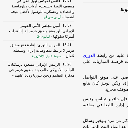
16:53
فانس لفوكس نيوز: نحن في
منتصف اللعبة ونستخدم أدوات دبلوماسية
ونة
واقتصادية وعسكرية للوصول لأفضل نتيجة
لشعبنا
-
أل بي سي أي
15:57
أمين مجلس الأمن القومي
الإيراني: لن يفتح مضيق هرمز إلا إذا عدلت
أميركا سلوكها
-
لبنانون 24
15:41
الحرس الثوري: إعادة فتح مضيق
هرمز لا ترتبط بمفاوضات إيران وسلطنة
ة عليه من رابطة
الدوري
عُمان
-
صحيفة عاجل الإلكترونية
ت قرصنة المباريات على
13:26
الرئيس الإيراني مسعود بزشكيان:
الجانب الأميركي خالف بند مضيق هرمز في
مذكرة التفاهم ونحن بدورنا رددنا عليهم
-
خصي على موقع التواصل
الجديد
، ولكن لوبيز كان يتابع
 موقف محرج.
10:43
مستشار المرشد الإيراني: القوى
الأجنبية هي السبب الرئيسي لزعزعة الأمن
فإن خافيير تيباس، رئيس
وعليها مغادرة المنطقة
-
لبنانون 24
إدارة الليغا في معاقبة
16:29
الخزانة الأميركية: رفع العقوبات
عن 3 كيانات ذات صلة بالحرس الثوري
الإيراني
-
الجديد
كثر من مرة بتوفير وسائل
د انتهاء البث المباريات