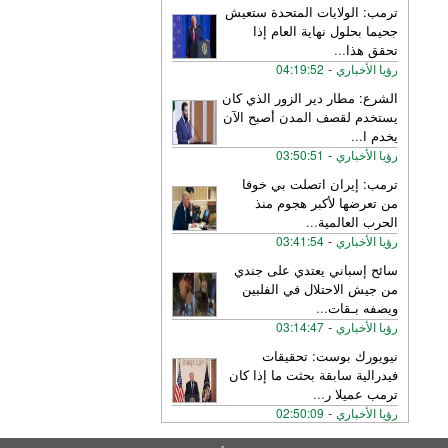
ترمب: الولايات المتحدة ستعيش
جحيما بحلول نهاية العام إذا
تحقق هذا
...
-
رؤيا الأخباري
04:19:52
الشرع: مطار دير الزور الذي كان
يستخدم لقصف المدن أصبح الآن
يخدم ا
...
-
رؤيا الأخباري
03:50:51
ترمب: إيران اتصلت بي خوفا
من تعرضها لأكبر هجوم منذ
الحرب العالمية
...
-
رؤيا الأخباري
03:41:54
سائح إسباني يعتدي على جندي
من جيش الاحتلال في الفلبين
ويصفه بـقات
...
-
رؤيا الأخباري
03:14:47
نيويورك بوست: تحقيقات
فيدرالية سابقة بحثت ما إذا كان
ترمب عميلا ر
...
-
رؤيا الأخباري
02:50:09