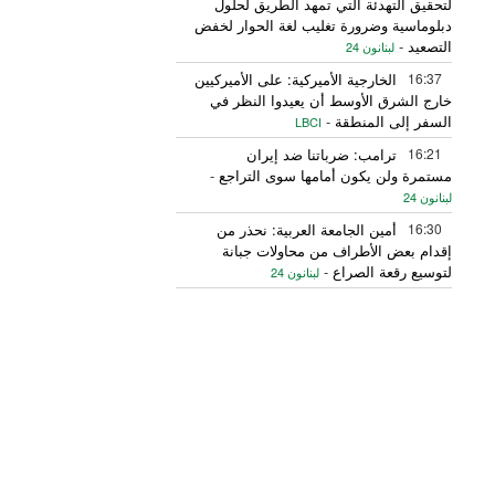
لتحقيق التهدئة التي تمهد الطريق لحلول
دبلوماسية وضرورة تغليب لغة الحوار لخفض
التصعيد
-
لبنانون 24
16:37
الخارجية الأميركية: على الأميركيين
خارج الشرق الأوسط أن يعيدوا النظر في
السفر إلى المنطقة
-
LBCI
16:21
ترامب: ضرباتنا ضد إيران
مستمرة ولن يكون أمامها سوى التراجع
-
لبنانون 24
16:30
أمين الجامعة العربية: نحذر من
إقدام بعض الأطراف من محاولات جبانة
لتوسيع رقعة الصراع
-
لبنانون 24
16:16
الهيئة العليا للإغاثة تسلمت الدفعة
العاشرة من حملة المساعدات المنظمة من
المملكة الأردنية الهاشمية وتضمّ 18 شاحنة
-
إرتكاز نيوز
16:45
وزير الخزانة الأميركي: لن نسمح
لإيران اتخاذ التجارة العالمية رهينة أو
استخدام الشحن الدولي لتمويل الحرس
الثوري
-
لبنانون 24