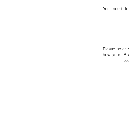
You need to 
Please note: N
how your IP a
co