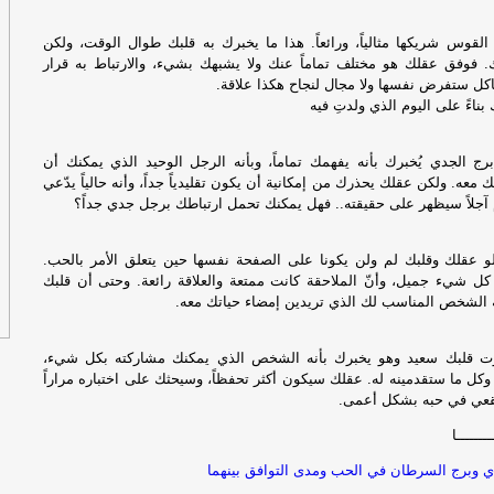
لقوس شريكها مثالياً، ورائعاً. هذا ما يخبرك به قلبك طوال الوقت، ولكن
فوفق عقلك هو مختلف تماماً عنك ولا يشبهك بشيء، والارتباط به قرار
كل ستفرض نفسها ولا مجال لنجاح هكذا علاقة.
ناءً على اليوم الذي ولدتِ فيه
رج الجدي يُخبرك بأنه يفهمك تماماً، وبأنه الرجل الوحيد الذي يمكنك أن
عه. ولكن عقلك يحذرك من إمكانية أن يكون تقليدياً جداً، وأنه حالياً يدّعي
 أم آجلاً سيظهر على حقيقته.. فهل يمكنك تحمل ارتباطك برجل جدي جداً؟
لو عقلك وقلبك لم ولن يكونا على الصفحة نفسها حين يتعلق الأمر بالحب.
كل شيء جميل، وأنّ الملاحقة كانت ممتعة والعلاقة رائعة. وحتى أن قلبك
ه الشخص المناسب لك الذي تريدين إمضاء حياتك معه.
وت قلبك سعيد وهو يخبرك بأنه الشخص الذي يمكنك مشاركته بكل شيء،
وكل ما ستقدمينه له. عقلك سيكون أكثر تحفظاً، وسيحثك على اختباره مراراً
 تقعي في حبه بشكل أعمى.
ــــــا
 وبرج السرطان في الحب ومدى التوافق بينهما