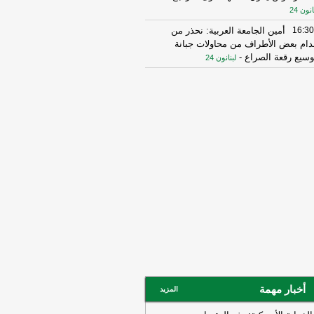
انون 24
16:30
أمين الجامعة العربية: نحذر من
دام بعض الأطراف من محاولات جبانة
وسيع رقعة الصراع
-
لبنانون 24
16:16
الهيئة العليا للإغاثة تسلمت الدفعة
عاشرة من حملة المساعدات المنظمة من
ملكة الأردنية الهاشمية وتضمّ 18 شاحنة
رتكاز نيوز
16:45
وزير الخزانة الأميركي: لن نسمح
يران اتخاذ التجارة العالمية رهينة أو
تخدام الشحن الدولي لتمويل الحرس
ثوري
-
لبنانون 24
14:33
السعودية تعلن اعتراض مسيرات
دمة من العراق
-
سكاي نيوز عربية
15:26
السفير الأميركي لدى الأمم
متحدة: ترامب يمنح المحادثات مع إيران
صة
-
لبنانون 24
14:45
وكالة فارس: ناقلة النفط التي
أخبار مهمة
المزيد
جرت بلغم بحري في هرمز انحرفت عن
مسار الذي حددته إيران
-
لبنانون 24