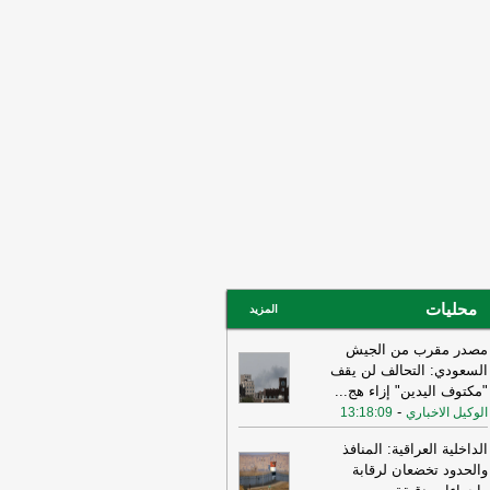
ني ربما سهّل الضربات الأميركية
لإسرائيلية قبيل الحرب وربما لا يزال
خرق الأمني قائمًا
-
لبنانون 24
15:55
بيان للجيش الأردني بعد القصف
إيراني للعقبة
-
بتوقيت بيروت
15:43
وزير الطاقة الأميركي: نعمل حاليا
ى ضمان تدفق النفط والغاز عبر مضيق
مز بتعاون إيراني أو من غيره
-
أل بي سي
14:18
أ.ف.ب: صافرات الإنذار تدوي في
ّان
-
أل بي سي أي
محليات
المزيد
مصدر مقرب من الجيش
السعودي: التحالف لن يقف
"مكتوف اليدين" إزاء هج
...
-
الوكيل الاخباري
13:18:09
الداخلية العراقية: المنافذ
والحدود تخضعان لرقابة