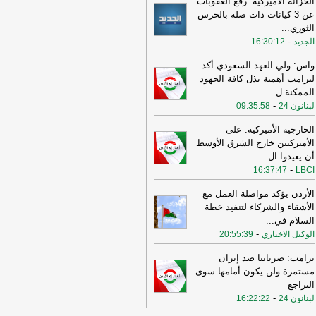
الخزانة الأميركية: رفع العقوبات
عن 3 كيانات ذات صلة بالحرس
11:08
عراقجي: واشنطن كانت تسعى
الثوري
...
ى دفع الأمور نحو التصعيد وهي التي
-
الجديد
16:30:12
تهكت الاتفاق وأوصلت الأمور إلى الوضع
راهن
-
أل بي سي أي
واس: ولي العهد السعودي أكد
10:29
عراقجي: لم نلحظ أي حسن نية
لترامب أهمية بذل كافة الجهود
 سلوك الولايات المتحدة
-
الممكنة ل
...
لبنانون 24
-
لبنانون 24
09:35:58
16:59
عراقجي: لن نقبل بوقف إطلاق نار
قت ولن يُطرح هذا الأمر ما لم تُلبَّ
الخارجية الأميركية: على
البنا بشأن مضيق هرمز
-
لبنانون 24
الأميركيين خارج الشرق الأوسط
أن يعيدوا ال
...
12:31
الأردن تعلن اعتراض 4 صواريخ
-
16:37:47
LBCI
نية وسقوط 2 في مناطق خالية
-
صحيفة
جل الإلكترونية
الأردن يؤكد مواصلة العمل مع
الأشقاء والشركاء لتنفيذ خطة
19:02
‏الخارجية الأردنية للقائم بالأعمال
السلام في
...
إيراني: هناك بيانات إيرانية رسمية
-
الوكيل الاخباري
حريضية ضد الأردن ⁧
-
20:55:39
لبنانون 24
15:57
وزير الدفاع الإسرائيلي: إذا
ترامب: ضرباتنا ضد إيران
جمتنا إيران فسنرد ونهاجمها بشكل
مستمرة ولن يكون أمامها سوى
تقل
-
LBCI
التراجع
-
لبنانون 24
16:22:22
15:55
وزير الخارجية الإيراني: اختراق