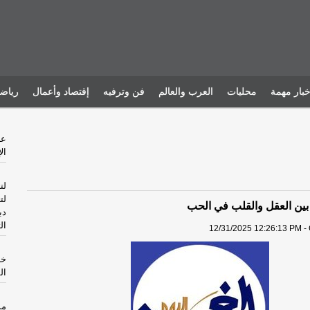
خبار مهمة
محليات
العرب والعالم
فن وترفيه
إقتصاد وأعمال
رياض
ال
لت
لت
ة بين العقل والقلب في الحب
دب
ال
12/31/2025 12:26:13 PM - 
خا
ال
مس