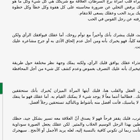
أم
يراه قلب امرأة برج السرطان، العلاقة مع شريكك هي كل شيء وكل ما هو
وا
ك يرفض التخلي عن ضرورة محاسبته على كل هفوة وكل خطأ وكل خطوة
ال
لبك يريد الحب وعقلك يسعى للانتقام.
رفته عن رجل القوس في الحب
ال
د، قلبك يبشرك بأنك وأخيراً مع توأم روحك، أما عقلك فيوافقك الرأي ولكن
 كلياً، فهو يخبرك بأنه ومن أجل عدم إلحاق الأذى به أو جرح مشاعره عليك
عل
ت.
هر
أي
عذراء عقلك يوافق قلبك الرأي، ولكنه يملك وجهة نظر مختلفة حول طريقة
 فيخبرك بأنه عليك التصرف بغموض وعدم كشف كل شيء من أجل المحافظة
عم
العقل والقلب هنا، قلبك أيتها المرأة الميزان يُخبرك بأنك ستحققين
.. فطالما أنتما معاً لا يوجد شيء لا يمكنك القيام به. أما عقلك فهو ما ينفك
 لا يناسبك، فأنت أفضل منه بأشواط وبالتأكيد تستحقين رجلاً أفضل.
قرب، قلبك يقفز فرحاً فهو لا يصدق أنّ العلاقة معه تسير بشكل جيد، حظك
بطين بهذا الرجل الوسيم الخلاب والمثير. لكن عقلك يجعل الصورة سوداوية
ت ربما لن تكوني كافية بالنسبة إليه، لعله يريد الأجمل أو الأنجح.. سيهجرك