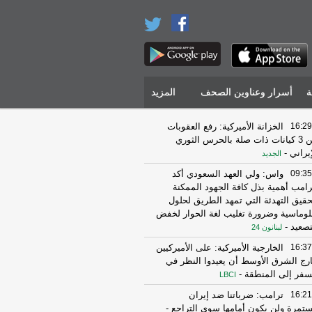
ة
أسرار وعناوين الصحف
المزيد
16:29
الخزانة الأميركية: رفع العقوبات
عن 3 كيانات ذات صلة بالحرس الثوري
إيراني
-
الجديد
09:35
واس: ولي العهد السعودي أكد
رامب أهمية بذل كافة الجهود الممكنة
حقيق التهدئة التي تمهد الطريق لحلول
لوماسية وضرورة تغليب لغة الحوار لخفض
تصعيد
-
لبنانون 24
16:37
الخارجية الأميركية: على الأميركيين
رج الشرق الأوسط أن يعيدوا النظر في
سفر إلى المنطقة
-
LBCI
16:21
ترامب: ضرباتنا ضد إيران
تمرة ولن يكون أمامها سوى التراجع
-