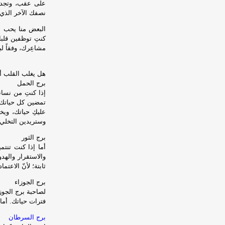
على عقب، وتجدي
نصفك الآخر الذي 
البعض منا يحب بع
كنتِ توظفين قلبك
مشاعِرك، وفقاً ل
هل يغلب القلب أ
برج الحمل
إذا كنتِ من نساء
تمضين كل حياتك 
عليكِ حياتك، ويخ
وستريدين التخلي 
برج الثور
أما إذا كنت تنت
والاستقرار والهد
ثابتة؛ لأنّ الاعت
برج الجوزاء
لصاحبة برج الجوز
فترات حياتك. أما
برج السرطان