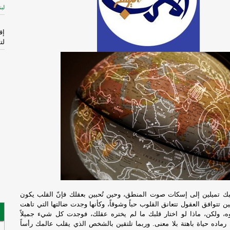
لبن
إق
لت
ال
الم
-
إ
لإ
اس
ال
قا
ال
فر
ك تميلين إلى إسكات صوت المنطق، وحين تُحبين بعقلك فإنّ القلب يكون
ن تتوافق العقول تتعانق القلوب حباً وشوقاً، وكأنها وجدت ضالتها التي تاهت
وه، ولكن، ماذا لو اختار قلبك ما لم يختره عقلك، فوجدت كل شيء جميلاً
فُ
رماده حياة باهتة بلا معنى. وربما تلتقين بالشخص الذي يقلب عالمك رأساً
ال