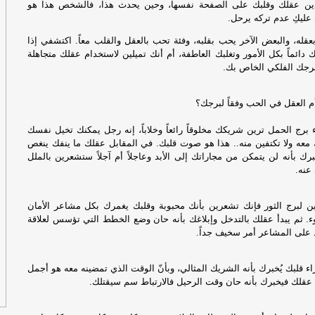
ن عقلك وقلبك على الصفحة نفسها، وحين يحدث هذا، فالشخص هذا هو
عليكِ عدم تركه يرحل.
إل
قله، والبعض الآخر يحب بقلبه، وفئة تحب بالعقل والقلب معاً. اكتشفي إذا
ان
 دائماً بكل الأمور وتغلبك العاطفة، أم أنك تميلين لاستخدام عقلك متجاهلة
ال
برجك الفلكي الخاص بك.
في
م العقل في الحب وفقاً لبرجك؟
مؤ
 برج الحمل ترين شريكك مخلوقاً رائعاً وخلاباً، إنه رجل يمكنك تخيل نفسك
مط
معه ولا تكتفين منه.. هذا هو صوت قلبك. في المقابل عقلك ما ينفك ينغص
برك بأنه لن يتمكن من مجاراتك إلى الأبد وعاجلاً أم آجلاً ستشعرين بالملل
عنه.
إيرا
عا
مين لبرج الثور فإنك تشعرين بأنك محبوبة وقلبك يغمرك بكل مشاعر الأمان
وء. ثم يبدأ عقلك بالتدخل وإبلاغك بأنه حان وضع الخطط التي تؤسس لعلاقة
ال
ماد على المشاعر أمر سخيف جداً.
ت‫
اء قلبك يُخبرك بأنه الشريك المثالي، وبأنّ الوقت الذي تمضينه معه هو أجمل
ها
 عقلك فيخبرك بأنه حان وقت الرحيل فالارتباط سم سيقتلك.
مس