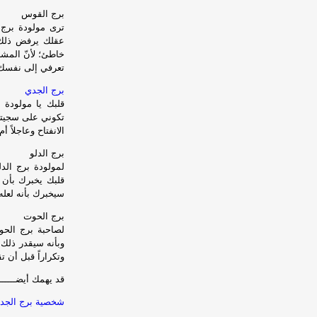
برج القوس
ترى مولودة برج ا
عقلك يرفض ذلك. 
خاطئ؛ لأنّ المشا
تعرفي إلى نفسك ب
برج الجدي
قلبك يا مولودة ب
تكوني على سجيتك م
الانفتاح وعاجلاً
برج الدلو
لمولودة برج الد
قلبك يخبرك بأن 
سيخبرك بأنه لعل
برج الحوت
لصاحبة برج الح
وبأنه سيقدر ذلك 
وتكراراً قبل أن
قد يهمك أيضــــــــ
شخصية برج الجدي