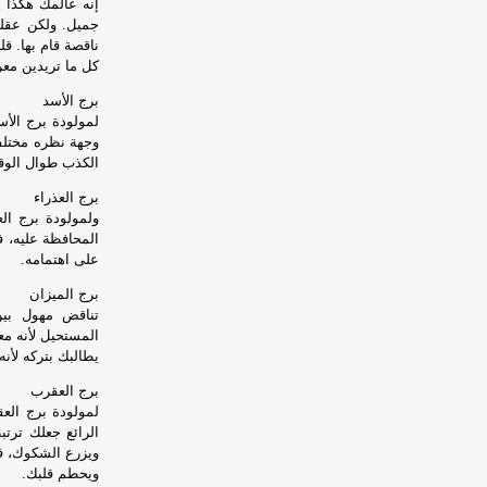
إنه عالمك هكذا 
جميل. ولكن عقل
ناقصة قام بها. ق
كل ما تريدين مع
برج الأسد
لمولودة برج الأس
وجهة نظره مختلفة
الكذب طوال الوق
برج العذراء
ولمولودة برج ال
المحافظة عليه،
على اهتمامه.
برج الميزان
تناقض مهول بين 
المستحيل لأنه معك
يطالبك بتركه لأنه
برج العقرب
لمولودة برج الع
الرائع جعلك ترت
ويزرع الشكوك، فأن
ويحطم قلبك.