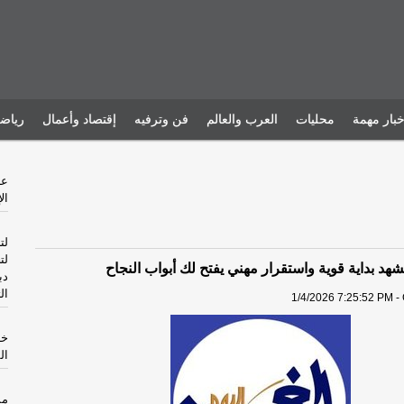
خبار مهمة
محليات
العرب والعالم
فن وترفيه
إقتصاد وأعمال
رياض
ال
لت
لت
شهد بداية قوية واستقرار مهني يفتح لك أبواب النجاح
دب
ال
1/4/2026 7:25:52 PM -
خا
ال
مس