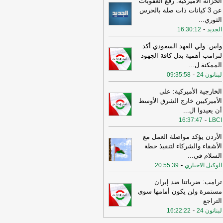
الخزانة الأميركية: رفع العقوبات
عن 3 كيانات ذات صلة بالحرس
11:08
عراقجي: واشنطن كانت تسعى
الثوري
...
ى دفع الأمور نحو التصعيد وهي التي
-
الجديد
16:30:12
تهكت الاتفاق وأوصلت الأمور إلى الوضع
راهن
-
أل بي سي أي
واس: ولي العهد السعودي أكد
10:29
عراقجي: لم نلحظ أي حسن نية
لترامب أهمية بذل كافة الجهود
 سلوك الولايات المتحدة
-
الممكنة ل
...
لبنانون 24
-
لبنانون 24
09:35:58
16:59
عراقجي: لن نقبل بوقف إطلاق نار
قت ولن يُطرح هذا الأمر ما لم تُلبَّ
الخارجية الأميركية: على
البنا بشأن مضيق هرمز
-
لبنانون 24
الأميركيين خارج الشرق الأوسط
أن يعيدوا ال
...
12:31
الأردن تعلن اعتراض 4 صواريخ
-
16:37:47
LBCI
نية وسقوط 2 في مناطق خالية
-
صحيفة
جل الإلكترونية
الأردن يؤكد مواصلة العمل مع
الأشقاء والشركاء لتنفيذ خطة
19:02
‏الخارجية الأردنية للقائم بالأعمال
السلام في
...
إيراني: هناك بيانات إيرانية رسمية
-
الوكيل الاخباري
حريضية ضد الأردن ⁧
-
20:55:39
لبنانون 24
15:57
وزير الدفاع الإسرائيلي: إذا
ترامب: ضرباتنا ضد إيران
جمتنا إيران فسنرد ونهاجمها بشكل
مستمرة ولن يكون أمامها سوى
تقل
-
LBCI
التراجع
-
لبنانون 24
16:22:22
15:55
وزير الخارجية الإيراني: اختراق