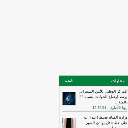
ني ربما سهّل الضربات الأميركية
لإسرائيلية قبيل الحرب وربما لا يزال
خرق الأمني قائمًا
-
لبنانون 24
15:55
بيان للجيش الأردني بعد القصف
إيراني للعقبة
-
بتوقيت بيروت
15:43
وزير الطاقة الأميركي: نعمل حاليا
ى ضمان تدفق النفط والغاز عبر مضيق
مز بتعاون إيراني أو من غيره
-
أل بي سي
14:18
أ.ف.ب: صافرات الإنذار تدوي في
ّان
-
أل بي سي أي
محليات
المزيد
المركز الوطني للأمن السيبراني
يرصد ارتفاع الحوادث بنسبة 22
بالمئة
...
-
رؤيا الأخباري
15:32:54
وزارة المياه تضبط اعتداءات
على خط ناقل بوادي السير