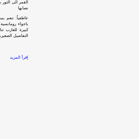
القمر الى الثور ب
نصابها
عاطفياً: تنعم 
باجواء رومانسية
كبيرة للعازب تن
التفاصيل الصغيرة
إقرأ المزيد