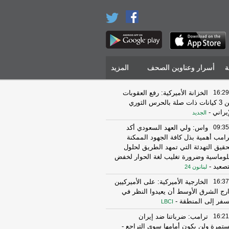
ة
أسرار وعناوين الصحف
المزيد
16:29
الخزانة الأميركية: رفع العقوبات
عن 3 كيانات ذات صلة بالحرس الثوري
إيراني
-
الجديد
09:35
واس: ولي العهد السعودي أكد
رامب أهمية بذل كافة الجهود الممكنة
حقيق التهدئة التي تمهد الطريق لحلول
لوماسية وضرورة تغليب لغة الحوار لخفض
تصعيد
-
لبنانون 24
16:37
الخارجية الأميركية: على الأميركيين
رج الشرق الأوسط أن يعيدوا النظر في
سفر إلى المنطقة
-
LBCI
16:21
ترامب: ضرباتنا ضد إيران
تمرة ولن يكون أمامها سوى التراجع
-