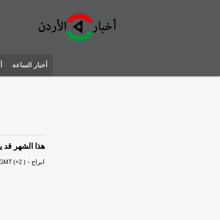
أخبار الساعة
أ
هذا الشهر قد ي
ابراج
-
 GMT (+2 )