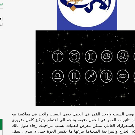
لبن
إق
لت
ال
الم
-
إ
لإ
اس
ال
قا
ال
فر
مع يومي السبت والاحد القمر في الحمل يومي السبت والاحد في معاكسة مع
 تاثيرات القمر في الحمل دقيقة بحاجة الى اهتمام وتركيز كامل ضروري
باستقرارك العائلي ممكن تتعرض لتقلبات بسبب مزاجيتك رجاء طول بالك
فُ
الجارح والمزاجية الصعبةما تنزعها ما تكسر الجرة حتى لا تندم . ينتقل
ال