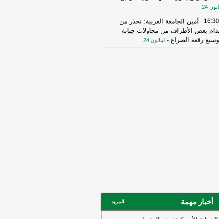
انون 24
16:30
أمين الجامعة العربية: نحذر من
دام بعض الأطراف من محاولات جبانة
وسيع رقعة الصراع
-
لبنانون 24
16:16
الهيئة العليا للإغاثة تسلمت الدفعة
عاشرة من حملة المساعدات المنظمة من
ملكة الأردنية الهاشمية وتضمّ 18 شاحنة
رتكاز نيوز
16:45
وزير الخزانة الأميركي: لن نسمح
يران اتخاذ التجارة العالمية رهينة أو
تخدام الشحن الدولي لتمويل الحرس
ثوري
-
لبنانون 24
14:33
السعودية تعلن اعتراض مسيرات
دمة من العراق
-
سكاي نيوز عربية
15:26
السفير الأميركي لدى الأمم
متحدة: ترامب يمنح المحادثات مع إيران
صة
-
لبنانون 24
14:45
وكالة فارس: ناقلة النفط التي
أخبار مهمة
المزيد
جرت بلغم بحري في هرمز انحرفت عن
مسار الذي حددته إيران
-
لبنانون 24