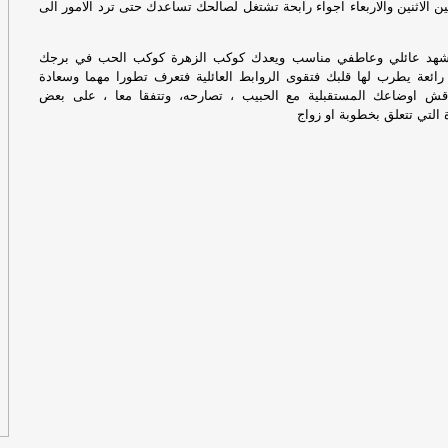
ين الاثنين والاربعاء اجواء رابحة تشتغل لصالحك تساعدك حتى ترد الامور الى
إل
بمشهد عائلي وعاطفي مناسب ويعدك كوكب الزهرة كوكب الحب في برجك
ان
 رائعة يطرب لها قلبك فتقوى الروابط العائلية فتعرف تطورا مهما وسعادة
ال
اقش اوضاعك المستقبلية مع الحبيب ، تصارحه، وتتفقا معا ، على بعض
 التي تتعلق بخطوبة او زواج
في
مؤ
مط
إيرا
عا
ال
ت‫
ها
مس