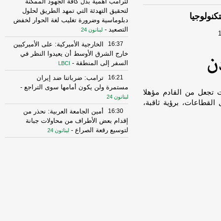
لترامب أهمية بذل كافة الجهود الممكنة
لتحقيق التهدئة التي تمهد الطريق لحلول
كنولوجيا
دبلوماسية وضرورة تغليب لغة الحوار لخفض
التصعيد
-
لبنانون 24
16:37
الخارجية الأميركية: على الأميركيين
خارج الشرق الأوسط أن يعيدوا النظر في
السفر إلى المنطقة
-
LBCI
16:21
ترامب: ضرباتنا ضد إيران
مستمرة ولن يكون أمامها سوى التراجع
-
ت تجعل من القادم مؤهلا
لبنانون 24
القطاعات، برؤية ثاقبة،
16:30
أمين الجامعة العربية: نحذر من
إقدام بعض الأطراف من محاولات جبانة
لتوسيع رقعة الصراع
-
لبنانون 24
16:16
الهيئة العليا للإغاثة تسلمت الدفعة
العاشرة من حملة المساعدات المنظمة من
المملكة الأردنية الهاشمية وتضمّ 18 شاحنة
-
إرتكاز نيوز
16:45
وزير الخزانة الأميركي: لن نسمح
لإيران اتخاذ التجارة العالمية رهينة أو
استخدام الشحن الدولي لتمويل الحرس
الثوري
-
لبنانون 24