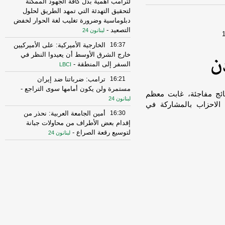
لترامب أهمية بذل كافة الجهود الممكنة
لتحقيق التهدئة التي تمهد الطريق لحلول
دبلوماسية وضرورة تغليب لغة الحوار لخفض
التصعيد
-
لبنانون 24
16:37
الخارجية الأميركية: على الأميركيين
خارج الشرق الأوسط أن يعيدوا النظر في
السفر إلى المنطقة
-
LBCI
16:21
ترامب: ضرباتنا ضد إيران
مستمرة ولن يكون أمامها سوى التراجع
-
تائج مفاجئة، غابت معظم
لبنانون 24
 الاحزاب بالمشاركة في
16:30
أمين الجامعة العربية: نحذر من
إقدام بعض الأطراف من محاولات جبانة
لتوسيع رقعة الصراع
-
لبنانون 24
16:16
الهيئة العليا للإغاثة تسلمت الدفعة
العاشرة من حملة المساعدات المنظمة من
المملكة الأردنية الهاشمية وتضمّ 18 شاحنة
-
إرتكاز نيوز
16:45
وزير الخزانة الأميركي: لن نسمح
لإيران اتخاذ التجارة العالمية رهينة أو
استخدام الشحن الدولي لتمويل الحرس
الثوري
-
لبنانون 24