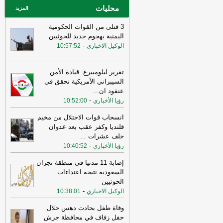
محليات
المزيد
3 قتلى من القوات الحكومية
اليمنية بهجوم جديد للحوثيين
-
الوكيل الاخباري
10:57:52
تقرير لبلومبيرغ: قيادة الأمن
السيبراني الأمريكية تحقق في
عنقود ان
...
-
رؤيا الأخباري
10:52:00
انسحاب قوات الاحتلال من مخيم
قلنديا وكفر عقب بعد عدوان
خلف عشرات
...
-
رؤيا الأخباري
10:40:52
إصابة 11 مدنيا في منطقة نجران
السعودية نتيجة اعتداءات
الحوثيين
-
الوكيل الاخباري
10:38:01
وفاة طفل بحادث دهس خلال
حفل زفاف في محافظة جرش