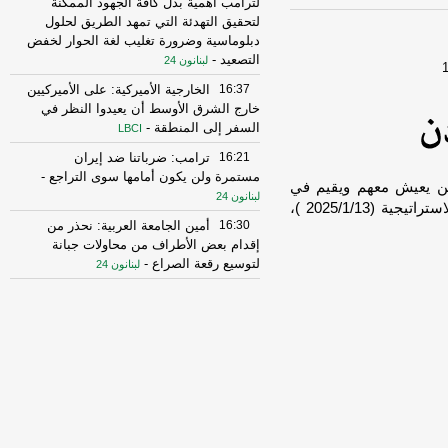
لترامب أهمية بذل كافة الجهود الممكنة
لتحقيق التهدئة التي تمهد الطريق لحلول
دبلوماسية وضرورة تغليب لغة الحوار لخفض
التصعيد
-
لبنانون 24
16:37
الخارجية الأميركية: على الأميركيين
خارج الشرق الأوسط أن يعيدوا النظر في
السفر إلى المنطقة
-
LBCI
16:21
ترامب: ضرباتنا ضد إيران
مستمرة ولن يكون أمامها سوى التراجع
-
بمن يعيش معهم ويقيم في
لبنانون 24
بلدهم؟ الاستطلاع الأخير الذي أجراه مركز الدراسات الاستراتيجية (13‏/1‏/2025 )،
16:30
أمين الجامعة العربية: نحذر من
إقدام بعض الأطراف من محاولات جبانة
لتوسيع رقعة الصراع
-
لبنانون 24
16:16
الهيئة العليا للإغاثة تسلمت الدفعة
العاشرة من حملة المساعدات المنظمة من
المملكة الأردنية الهاشمية وتضمّ 18 شاحنة
-
إرتكاز نيوز
16:45
وزير الخزانة الأميركي: لن نسمح
لإيران اتخاذ التجارة العالمية رهينة أو
استخدام الشحن الدولي لتمويل الحرس
الثوري
-
لبنانون 24