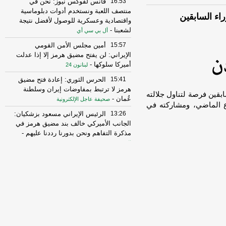
16:53
فانس لفوكس نيوز: نحن في
منتصف اللعبة ونستخدم أدوات دبلوماسية
راء السابقين
واقتصادية وعسكرية للوصول لأفضل نتيجة
لشعبنا
-
أل بي سي أي
15:57
أمين مجلس الأمن القومي
الإيراني: لن يفتح مضيق هرمز إلا إذا عدلت
أميركا سلوكها
-
لبنانون 24
15:41
الحرس الثوري: إعادة فتح مضيق
هرمز لا ترتبط بمفاوضات إيران وسلطنة
ابقين فرصة لتناول جلالته
عُمان
-
صحيفة عاجل الإلكترونية
وع الماضي، ومشاركته في
13:26
الرئيس الإيراني مسعود بزشكيان:
الجانب الأميركي خالف بند مضيق هرمز في
مذكرة التفاهم ونحن بدورنا رددنا عليهم
-
الجديد
10:43
مستشار المرشد الإيراني: القوى
الأجنبية هي السبب الرئيسي لزعزعة الأمن
وعليها مغادرة المنطقة
-
لبنانون 24
16:29
الخزانة الأميركية: رفع العقوبات
عن 3 كيانات ذات صلة بالحرس الثوري
الإيراني
-
الجديد