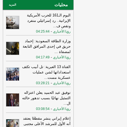
محليات
عاجل الإلكترونية
المزيد
اليوم الـ161 للحرب الأمريكية
الإيرانية.. رد إسرائيلي منفرد
ونقص ف
...
-
رؤيا الأخباري
04:25:44
وزارة الطاقة السعودية: إخماد
حريق في إحدى المرافق التابعة
لمصفاة
...
-
رؤيا الأخباري
04:17:49
القناة 13 العبرية: تل أبيب تكثف
استعداداتها لشن عمليات
عسكرية مست
...
-
رؤيا الأخباري
03:28:21
توفيق عبد الحميد يعلن اعتزاله
التمثيل نهائيًا بسبب تدهور حالته
ال
...
-
رؤيا الأخباري
03:08:54
إعلام إيراني ينشر مقطعًا يعتقد
أنه الأول للمرشد الأعلى مجتبى