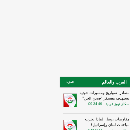
ني ربما سهّل الضربات الأميركية
لإسرائيلية قبيل الحرب وربما لا يزال
خرق الأمني قائمًا
-
لبنانون 24
15:55
بيان للجيش الأردني بعد القصف
إيراني للعقبة
-
بتوقيت بيروت
15:43
وزير الطاقة الأميركي: نعمل حاليا
ى ضمان تدفق النفط والغاز عبر مضيق
مز بتعاون إيراني أو من غيره
-
أل بي سي
14:18
أ.ف.ب: صافرات الإنذار تدوي في
ّان
-
أل بي سي أي
العرب والعالم
المزيد
مصادر: صواريخ ومسيرات حوثية
تستهدف معسكر "صحن الجن"
-
سكاي نيوز عربية
09:34:49
مفاوضات روما.. لماذا تعثرت
مباحثات لبنان وإسرائيل؟