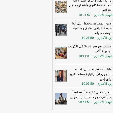
زراعة الكورة تدعو المزراعين
لحماية ممتلكاتهم وأشجارهم من
11:08
عراقجي: واشنطن كانت تسعى
آفة النم
...
ى دفع الأمور نحو التصعيد وهي التي
-
الوكيل الاخباري
10:21:57
تهكت الاتفاق وأوصلت الأمور إلى الوضع
راهن
-
أل بي سي أي
الأمن المصري يتحفظ على لواء
10:29
عراقجي: لم نلحظ أي حسن نية
شرطة عراقي سابق ومحامية
 سلوك الولايات المتحدة
-
بتهمة محاولة
...
لبنانون 24
-
رؤيا الأخباري
10:21:50
16:59
عراقجي: لن نقبل بوقف إطلاق نار
قت ولن يُطرح هذا الأمر ما لم تُلبَّ
إصابات فيروس إيبولا في الكونغو
البنا بشأن مضيق هرمز
-
لبنانون 24
تتجاوز 4 آلاف
-
الوكيل الاخباري
10:11:00
12:31
الأردن تعلن اعتراض 4 صواريخ
نية وسقوط 2 في مناطق خالية
-
صحيفة
جل الإلكترونية
أطباء لحقوق الإنسان: إدارة
السجون الإسرائيلية تسلم تقريرا
19:02
‏الخارجية الأردنية للقائم بالأعمال
يوثق إص
...
إيراني: هناك بيانات إيرانية رسمية
-
رؤيا الأخباري
حريضية ضد الأردن ⁧
-
10:07:50
لبنانون 24
15:57
وزير الدفاع الإسرائيلي: إذا
اليمن: مقتل 17 جندياً وضابطاً
جمتنا إيران فسنرد ونهاجمها بشكل
يمنياً في هجوم لميليشيا الحوثي
تقل
-
LBCI
-
الوكيل الاخباري
09:54:59
15:55
وزير الخارجية الإيراني: اختراق