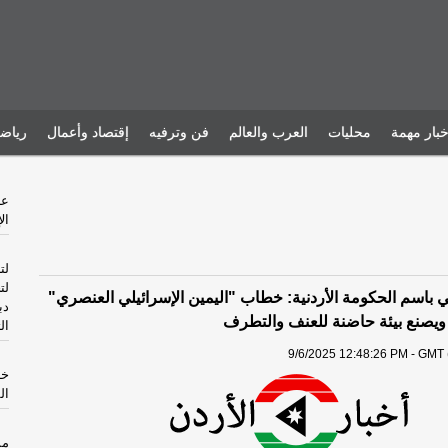
خبار مهمة
محليات
العرب والعالم
فن وترفيه
إقتصاد وأعمال
رياض
ال
لت
لت
 باسم الحكومة الأردنية: خطاب "اليمين الإسرائيلي العنصري"
دب
 ويصنع بيئة حاضنة للعنف والتطرف
ال
9/6/2025 12:48:26 PM - GMT 
خا
ال
مس