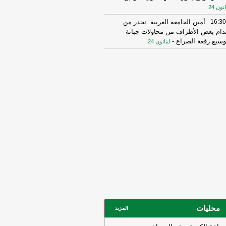
انون 24
16:30
أمين الجامعة العربية: نحذر من
دام بعض الأطراف من محاولات جبانة
وسيع رقعة الصراع
-
لبنانون 24
16:16
الهيئة العليا للإغاثة تسلمت الدفعة
عاشرة من حملة المساعدات المنظمة من
ملكة الأردنية الهاشمية وتضمّ 18 شاحنة
رتكاز نيوز
16:45
وزير الخزانة الأميركي: لن نسمح
يران اتخاذ التجارة العالمية رهينة أو
تخدام الشحن الدولي لتمويل الحرس
ثوري
-
لبنانون 24
14:33
السعودية تعلن اعتراض مسيرات
دمة من العراق
-
سكاي نيوز عربية
15:26
السفير الأميركي لدى الأمم
متحدة: ترامب يمنح المحادثات مع إيران
صة
-
لبنانون 24
14:45
وكالة فارس: ناقلة النفط التي
محليات
المزيد
جرت بلغم بحري في هرمز انحرفت عن
مسار الذي حددته إيران
-
لبنانون 24