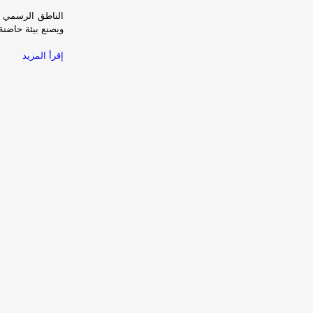
الناطق الرسمي با
ويصنع بيئة حاضنة
إقرأ المزيد