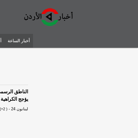
أخبار الساعة
أ
الناطق الرسمي
يؤجج الكراهية
لبنانون 24
-
(+2 )