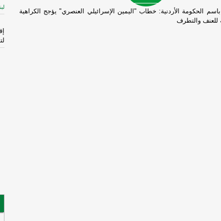
لبن
سم الحكومة الأردنية: خطاب "اليمين الإسرائيلي العنصري" يؤجج الكراهية
 للعنف والتطرف
إق
لت
ال
الم
-
إ
لإ
اس
ال
قا
ال
فر
فُ
ال