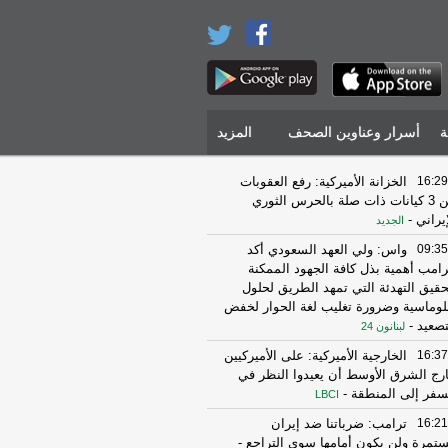
ة
أسرار وعناوين الصحف
المزيد
16:29
الخزانة الأميركية: رفع العقوبات
عن 3 كيانات ذات صلة بالحرس الثوري
إيراني
-
الجديد
09:35
واس: ولي العهد السعودي أكد
رامب أهمية بذل كافة الجهود الممكنة
حقيق التهدئة التي تمهد الطريق لحلول
لوماسية وضرورة تغليب لغة الحوار لخفض
تصعيد
-
لبنانون 24
16:37
الخارجية الأميركية: على الأميركيين
رج الشرق الأوسط أن يعيدوا النظر في
سفر إلى المنطقة
-
LBCI
16:21
ترامب: ضرباتنا ضد إيران
تمرة ولن يكون أمامها سوى التراجع
-