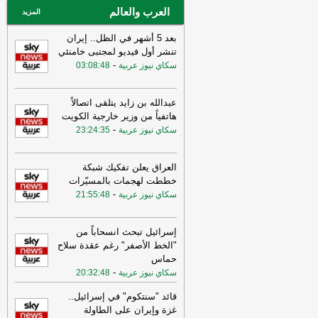
العرب والعالم
عاجل الإلكترونية
المزيد
بعد 5 أشهر في الظل.. إيران
تنشر أول فيديو لمجتبى خامنئي
-
سكاي نيوز عربية
03:08:48
عبدالله بن زايد يتلقى اتصالاً
هاتفياً من وزير خارجية الكويت
-
سكاي نيوز عربية
23:24:35
العراق يعلن تفكيك شبكة
خططت لهجمات بالمسيّرات
-
سكاي نيوز عربية
21:55:48
إسرائيل تبحث انسحاباً من
"الخط الأصفر" رغم عقدة سلاح
حماس
-
سكاي نيوز عربية
20:32:48
قائد "سنتكوم" في إسرائيل..
غزة وإيران على الطاولة