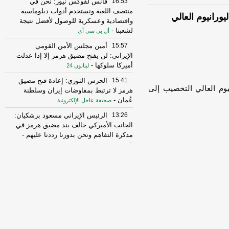
16:53
فانس لفوكس نيوز: نحن في
منتصف اللعبة ونستخدم أدوات دبلوماسية
يورانيوم العالي
واقتصادية وعسكرية للوصول لأفضل نتيجة
لشعبنا
-
أل بي سي أي
15:57
أمين مجلس الأمن القومي
الإيراني: لن يفتح مضيق هرمز إلا إذا عدلت
أميركا سلوكها
-
لبنانون 24
15:41
الحرس الثوري: إعادة فتح مضيق
نيوم العالي التخصيب إلى
هرمز لا ترتبط بمفاوضات إيران وسلطنة
عُمان
-
صحيفة عاجل الإلكترونية
13:26
الرئيس الإيراني مسعود بزشكيان:
الجانب الأميركي خالف بند مضيق هرمز في
مذكرة التفاهم ونحن بدورنا رددنا عليهم
-
الجديد
10:43
مستشار المرشد الإيراني: القوى
الأجنبية هي السبب الرئيسي لزعزعة الأمن
وعليها مغادرة المنطقة
-
لبنانون 24
16:29
الخزانة الأميركية: رفع العقوبات
عن 3 كيانات ذات صلة بالحرس الثوري
الإيراني
-
الجديد