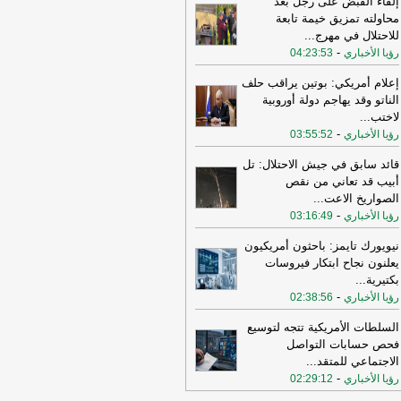
إلقاء القبض على رجل بعد
محاولته تمزيق خيمة تابعة
11:08
عراقجي: واشنطن كانت تسعى
للاحتلال في مهرج
...
ى دفع الأمور نحو التصعيد وهي التي
-
رؤيا الأخباري
04:23:53
تهكت الاتفاق وأوصلت الأمور إلى الوضع
راهن
-
أل بي سي أي
إعلام أمريكي: بوتين يراقب حلف
10:29
عراقجي: لم نلحظ أي حسن نية
الناتو وقد يهاجم دولة أوروبية
 سلوك الولايات المتحدة
-
لاختب
...
لبنانون 24
-
رؤيا الأخباري
03:55:52
16:59
عراقجي: لن نقبل بوقف إطلاق نار
قت ولن يُطرح هذا الأمر ما لم تُلبَّ
قائد سابق في جيش الاحتلال: تل
البنا بشأن مضيق هرمز
-
لبنانون 24
أبيب قد تعاني من نقص
الصواريخ الاعت
...
12:31
الأردن تعلن اعتراض 4 صواريخ
-
رؤيا الأخباري
03:16:49
نية وسقوط 2 في مناطق خالية
-
صحيفة
جل الإلكترونية
نيويورك تايمز: باحثون أمريكيون
يعلنون نجاح ابتكار فيروسات
19:02
‏الخارجية الأردنية للقائم بالأعمال
بكتيرية
...
إيراني: هناك بيانات إيرانية رسمية
-
رؤيا الأخباري
حريضية ضد الأردن ⁧
-
02:38:56
لبنانون 24
15:57
وزير الدفاع الإسرائيلي: إذا
السلطات الأمريكية تتجه لتوسيع
جمتنا إيران فسنرد ونهاجمها بشكل
فحص حسابات التواصل
تقل
-
LBCI
الاجتماعي للمتقد
...
-
رؤيا الأخباري
02:29:12
15:55
وزير الخارجية الإيراني: اختراق