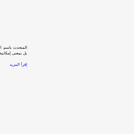
المتحدث باسم ال
بل بمعنى إمكانية
إقرأ المزيد