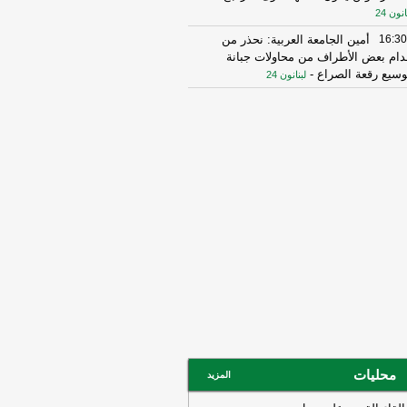
انون 24
16:30
أمين الجامعة العربية: نحذر من
دام بعض الأطراف من محاولات جبانة
وسيع رقعة الصراع
-
لبنانون 24
16:16
الهيئة العليا للإغاثة تسلمت الدفعة
عاشرة من حملة المساعدات المنظمة من
ملكة الأردنية الهاشمية وتضمّ 18 شاحنة
رتكاز نيوز
16:45
وزير الخزانة الأميركي: لن نسمح
يران اتخاذ التجارة العالمية رهينة أو
تخدام الشحن الدولي لتمويل الحرس
ثوري
-
لبنانون 24
14:33
السعودية تعلن اعتراض مسيرات
دمة من العراق
-
سكاي نيوز عربية
15:26
السفير الأميركي لدى الأمم
متحدة: ترامب يمنح المحادثات مع إيران
صة
-
لبنانون 24
14:45
وكالة فارس: ناقلة النفط التي
محليات
المزيد
جرت بلغم بحري في هرمز انحرفت عن
مسار الذي حددته إيران
-
لبنانون 24