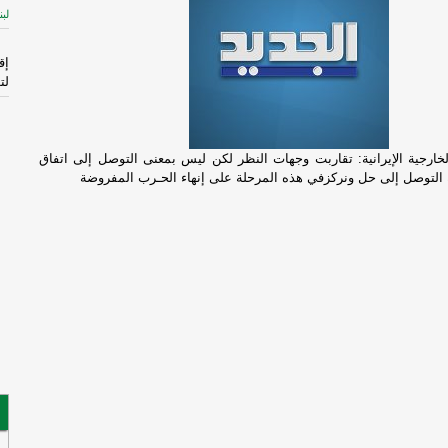
لبن
إق
لت
ال
الم
خارجية الإيرانية: تقاربت وجهات النظر لكن ليس بمعنى التوصل إلى اتفاق
-
إ
 التوصل إلى حل ونركزفي هذه المرحلة على إنهاء الحـرب المفروضة
لإ
اس
ال
قا
ال
فر
فُ
ال