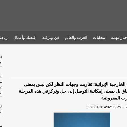
خبار مهمة
محليات
العرب والعالم
فن وترفيه
إقتصاد وأعمال
رياض
ال
لت
لت
الخارجية الإيرانية: تقاربت وجهات النظر لكن ليس بمعنى
دب
فاق بل بمعنى إمكانية التوصل إلى حل ونركزفي هذه المرحلة
ال
ـرب المفروضة
خا
5/23/2026 4:02:06 PM - G
ال
مس