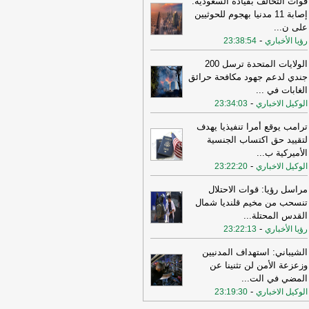
قوات التحالف بقيادة السعودية:
إصابة 11 مدنيا بهجوم للحوثيين
11:08
عراقجي: واشنطن كانت تسعى
على ن
...
ى دفع الأمور نحو التصعيد وهي التي
-
رؤيا الأخباري
23:38:54
تهكت الاتفاق وأوصلت الأمور إلى الوضع
راهن
-
أل بي سي أي
الولايات المتحدة ترسل 200
10:29
عراقجي: لم نلحظ أي حسن نية
جندي لدعم جهود مكافحة حرائق
 سلوك الولايات المتحدة
-
الغابات في
...
لبنانون 24
-
الوكيل الاخباري
23:34:03
16:59
عراقجي: لن نقبل بوقف إطلاق نار
قت ولن يُطرح هذا الأمر ما لم تُلبَّ
ترامب يوقع أمرا تنفيذيا يهدف
البنا بشأن مضيق هرمز
-
لبنانون 24
لتقييد حق اكتساب الجنسية
الأميركية ب
...
12:31
الأردن تعلن اعتراض 4 صواريخ
-
الوكيل الاخباري
23:22:20
نية وسقوط 2 في مناطق خالية
-
صحيفة
جل الإلكترونية
مراسل رؤيا: قوات الاحتلال
تنسحب من مخيم قلنديا شمال
19:02
‏الخارجية الأردنية للقائم بالأعمال
القدس المحتلة
...
إيراني: هناك بيانات إيرانية رسمية
-
رؤيا الأخباري
حريضية ضد الأردن ⁧
-
23:22:13
لبنانون 24
15:57
وزير الدفاع الإسرائيلي: إذا
الشيباني: استهداف المدنيين
جمتنا إيران فسنرد ونهاجمها بشكل
وزعزعة الأمن لن تثنينا عن
تقل
-
LBCI
المضي في الت
...
-
الوكيل الاخباري
23:19:30
15:55
وزير الخارجية الإيراني: اختراق