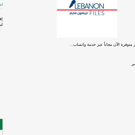
لبن
إق
لت
ال
لز متوفرة الآن مجاناً عبر خدمة واتساب...
الم
-
إ
ر
لإ
اس
ال
قا
ال
فر
فُ
ال