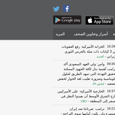
ة
أسرار وعناوين الصحف
المزيد
16:29
الخزانة الأميركية: رفع العقوبات
عن 3 كيانات ذات صلة بالحرس الثوري
إيراني
-
الجديد
09:35
واس: ولي العهد السعودي أكد
رامب أهمية بذل كافة الجهود الممكنة
حقيق التهدئة التي تمهد الطريق لحلول
لوماسية وضرورة تغليب لغة الحوار لخفض
تصعيد
-
لبنانون 24
16:37
الخارجية الأميركية: على الأميركيين
رج الشرق الأوسط أن يعيدوا النظر في
سفر إلى المنطقة
-
LBCI
16:21
ترامب: ضرباتنا ضد إيران
تمرة ولن يكون أمامها سوى التراجع
-