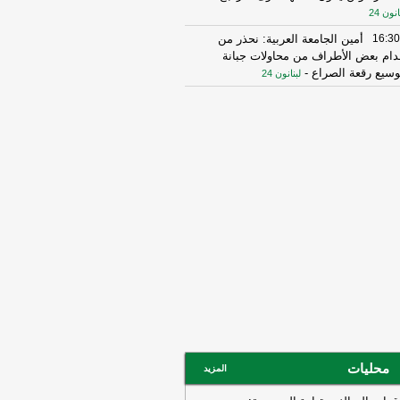
انون 24
16:30
أمين الجامعة العربية: نحذر من
دام بعض الأطراف من محاولات جبانة
وسيع رقعة الصراع
-
لبنانون 24
16:16
الهيئة العليا للإغاثة تسلمت الدفعة
عاشرة من حملة المساعدات المنظمة من
ملكة الأردنية الهاشمية وتضمّ 18 شاحنة
رتكاز نيوز
16:45
وزير الخزانة الأميركي: لن نسمح
يران اتخاذ التجارة العالمية رهينة أو
تخدام الشحن الدولي لتمويل الحرس
ثوري
-
لبنانون 24
14:33
السعودية تعلن اعتراض مسيرات
دمة من العراق
-
سكاي نيوز عربية
15:26
السفير الأميركي لدى الأمم
متحدة: ترامب يمنح المحادثات مع إيران
صة
-
لبنانون 24
14:45
وكالة فارس: ناقلة النفط التي
محليات
المزيد
جرت بلغم بحري في هرمز انحرفت عن
مسار الذي حددته إيران
-
لبنانون 24