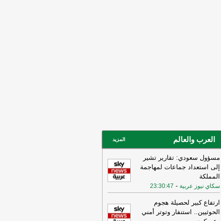
ني ربما سهّل الضربات الأميركية
لإسرائيلية قبيل الحرب وربما لا يزال
خرق الأمني قائمًا
-
لبنانون 24
15:55
بيان للجيش الأردني بعد القصف
إيراني للعقبة
-
بتوقيت بيروت
15:43
وزير الطاقة الأميركي: نعمل حاليا
ى ضمان تدفق النفط والغاز عبر مضيق
مز بتعاون إيراني أو من غيره
-
أل بي سي
14:18
أ.ف.ب: صافرات الإنذار تدوي في
ّان
-
أل بي سي أي
العرب والعالم
المزيد
مسؤول سعودي: تقارير تشير
إلى استعداد جماعات لمهاجمة
المملكة
-
سكاي نيوز عربية
23:30:47
ارتفاع كبير لحصيلة هجوم
الحوثيين.. استنفار وتوتر أمني