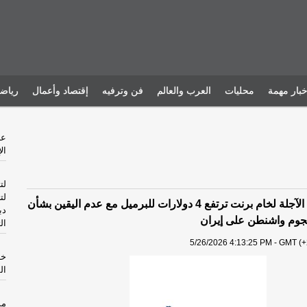
خبار مهمة
محليات
العرب والعالم
فن وترفيه
إقتصاد وأعمال
رياض
ال
لت
لت
رويترز: العقود الآجلة لخام برنت ترتفع 4 دولارات للبرميل مع عدم اليقين بشأن
دب
 هجوم واشنطن على إيران
ال
5/26/2026 4:13:25 PM - GMT (+
خا
ال
مس