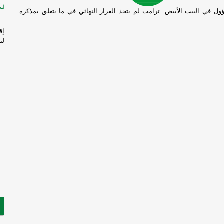
لبن
ل في البيت الأبيض: ترامب لم يتخذ القرار النهائي في ما يتعلق بمذكرة
إق
لت
ال
الم
-
إ
لإ
اس
ال
قا
ال
فر
فُ
ال