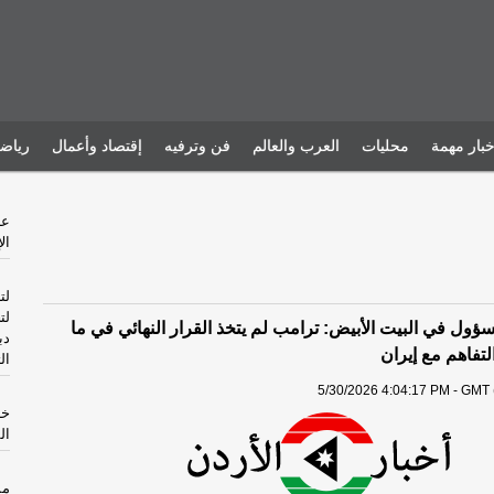
خبار مهمة
محليات
العرب والعالم
فن وترفيه
إقتصاد وأعمال
رياض
ال
لت
لت
ول في البيت الأبيض: ترامب لم يتخذ القرار النهائي في ما
دب
لتفاهم مع إيران
ال
5/30/2026 4:04:17 PM - GMT 
خا
ال
مس