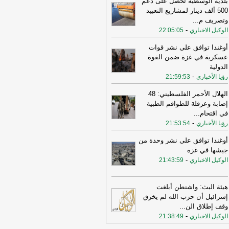
بلدية الوسطية تحصل على دعم
500 ألف دينار لمشاريع التعبيد
11:08
عراقجي: واشنطن كانت تسعى
وتصريف م
...
ى دفع الأمور نحو التصعيد وهي التي
-
الوكيل الاخباري
22:05:05
تهكت الاتفاق وأوصلت الأمور إلى الوضع
راهن
-
أل بي سي أي
أوغندا توافق على نشر قوات
10:29
عراقجي: لم نلحظ أي حسن نية
عسكرية في غزة ضمن القوة
 سلوك الولايات المتحدة
-
الدولية
لبنانون 24
-
رؤيا الأخباري
21:59:53
16:59
عراقجي: لن نقبل بوقف إطلاق نار
قت ولن يُطرح هذا الأمر ما لم تُلبَّ
الهلال الأحمر الفلسطيني: 48
البنا بشأن مضيق هرمز
-
لبنانون 24
إصابة وعرقلة للطواقم الطبية
في اقتحام
...
12:31
الأردن تعلن اعتراض 4 صواريخ
-
رؤيا الأخباري
21:53:54
نية وسقوط 2 في مناطق خالية
-
صحيفة
جل الإلكترونية
أوغندا توافق على نشر وحدة من
جيشها في غزة
19:02
‏الخارجية الأردنية للقائم بالأعمال
-
الوكيل الاخباري
21:43:59
إيراني: هناك بيانات إيرانية رسمية
حريضية ضد الأردن ⁧
-
لبنانون 24
15:57
وزير الدفاع الإسرائيلي: إذا
هيئة البث: واشنطن أبلغت
جمتنا إيران فسنرد ونهاجمها بشكل
إسرائيل أن حزب الله لم يخرق
تقل
-
LBCI
وقف إطلاق الن
...
-
الوكيل الاخباري
21:38:49
15:55
وزير الخارجية الإيراني: اختراق