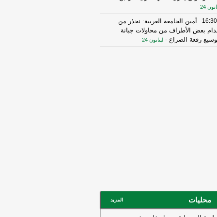
انون 24
16:30
أمين الجامعة العربية: نحذر من
دام بعض الأطراف من محاولات جبانة
وسيع رقعة الصراع
-
لبنانون 24
16:16
الهيئة العليا للإغاثة تسلمت الدفعة
عاشرة من حملة المساعدات المنظمة من
ملكة الأردنية الهاشمية وتضمّ 18 شاحنة
رتكاز نيوز
16:45
وزير الخزانة الأميركي: لن نسمح
يران اتخاذ التجارة العالمية رهينة أو
تخدام الشحن الدولي لتمويل الحرس
ثوري
-
لبنانون 24
14:33
السعودية تعلن اعتراض مسيرات
دمة من العراق
-
سكاي نيوز عربية
15:26
السفير الأميركي لدى الأمم
متحدة: ترامب يمنح المحادثات مع إيران
صة
-
لبنانون 24
14:45
وكالة فارس: ناقلة النفط التي
محليات
المزيد
جرت بلغم بحري في هرمز انحرفت عن
مسار الذي حددته إيران
-
لبنانون 24