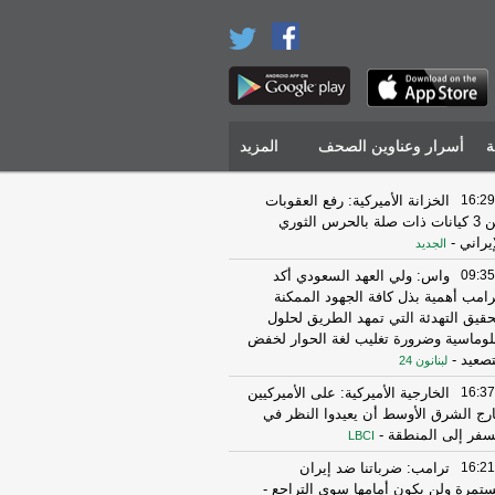
ة
أسرار وعناوين الصحف
المزيد
16:29
الخزانة الأميركية: رفع العقوبات
عن 3 كيانات ذات صلة بالحرس الثوري
إيراني
-
الجديد
09:35
واس: ولي العهد السعودي أكد
رامب أهمية بذل كافة الجهود الممكنة
حقيق التهدئة التي تمهد الطريق لحلول
لوماسية وضرورة تغليب لغة الحوار لخفض
تصعيد
-
لبنانون 24
16:37
الخارجية الأميركية: على الأميركيين
رج الشرق الأوسط أن يعيدوا النظر في
سفر إلى المنطقة
-
LBCI
16:21
ترامب: ضرباتنا ضد إيران
تمرة ولن يكون أمامها سوى التراجع
-