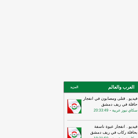
ني ربما سهّل الضربات الأميركية
لإسرائيلية قبيل الحرب وربما لا يزال
خرق الأمني قائمًا
-
لبنانون 24
15:55
بيان للجيش الأردني بعد القصف
إيراني للعقبة
-
بتوقيت بيروت
15:43
وزير الطاقة الأميركي: نعمل حاليا
ى ضمان تدفق النفط والغاز عبر مضيق
مز بتعاون إيراني أو من غيره
-
أل بي سي
14:18
أ.ف.ب: صافرات الإنذار تدوي في
ّان
-
أل بي سي أي
العرب والعالم
المزيد
فيديو.. قتلى ومصابون في انفجار
حافلة في ريف دمشق
-
سكاي نيوز عربية
20:33:49
فيديو.. انفجار عبوة ناسفة
بحافلة ركاب في ريف دمشق