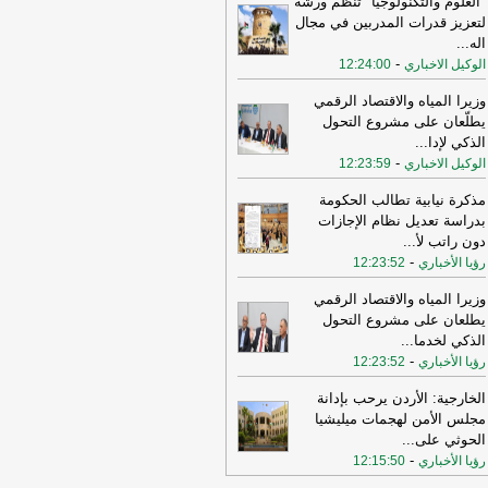
"العلوم والتكنولوجيا" تنظم ورشة
رج الشرق الأوسط أن يعيدوا النظر في
لتعزيز قدرات المدربين في مجال
سفر إلى المنطقة
-
LBCI
اله
...
-
الوكيل الاخباري
12:24:00
16:21
ترامب: ضرباتنا ضد إيران
تمرة ولن يكون أمامها سوى التراجع
-
وزيرا المياه والاقتصاد الرقمي
انون 24
يطلّعان على مشروع التحول
16:30
أمين الجامعة العربية: نحذر من
الذكي لإدا
...
دام بعض الأطراف من محاولات جبانة
-
الوكيل الاخباري
12:23:59
وسيع رقعة الصراع
-
لبنانون 24
مذكرة نيابية تطالب الحكومة
16:16
الهيئة العليا للإغاثة تسلمت الدفعة
بدراسة تعديل نظام الإجازات
عاشرة من حملة المساعدات المنظمة من
دون راتب لأ
...
ملكة الأردنية الهاشمية وتضمّ 18 شاحنة
-
رؤيا الأخباري
12:23:52
رتكاز نيوز
وزيرا المياه والاقتصاد الرقمي
16:45
وزير الخزانة الأميركي: لن نسمح
يطلعان على مشروع التحول
يران اتخاذ التجارة العالمية رهينة أو
الذكي لخدما
...
تخدام الشحن الدولي لتمويل الحرس
-
رؤيا الأخباري
12:23:52
ثوري
-
لبنانون 24
الخارجية: الأردن يرحب بإدانة
14:33
السعودية تعلن اعتراض مسيرات
مجلس الأمن لهجمات ميليشيا
دمة من العراق
-
سكاي نيوز عربية
الحوثي على
...
15:26
السفير الأميركي لدى الأمم
-
رؤيا الأخباري
12:15:50
متحدة: ترامب يمنح المحادثات مع إيران