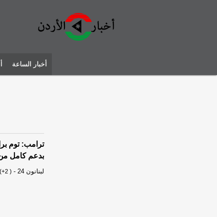
أخبار الساعة
أ
ترامب: توم بر
بدعم كامل من 
لبنانون 24
-
(+2 )