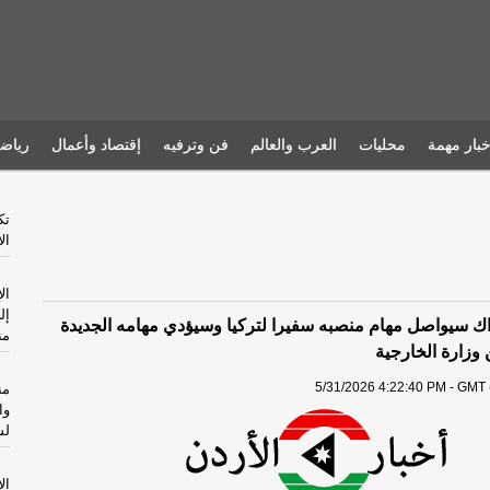
خبار مهمة
محليات
العرب والعالم
فن وترفيه
إقتصاد وأعمال
رياض
تك
ال
ال
إل
اك سيواصل مهام منصبه سفيرا لتركيا وسيؤدي مهامه الجديدة
من
وزارة الخارجية
5/31/2026 4:22:40 PM - GMT 
من
وا
لش
ال