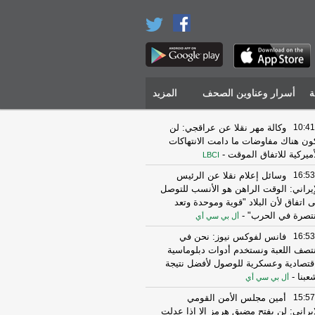
ة
أسرار وعناوين الصحف
المزيد
10:41
وكالة مهر نقلا عن عراقجي: لن
ون هناك مفاوضات ما دامت الانتهاكات
أميركية للاتفاق الموقت
-
LBCI
16:53
وسائل إعلام نقلا عن الرئيس
إيراني: الوقت الراهن هو الأنسب للتوصل
ى اتفاق لأن البلاد "قوية وموحدة وتعد
تصرة في الحرب"
-
أل بي سي أي
16:53
فانس لفوكس نيوز: نحن في
تصف اللعبة ونستخدم أدوات دبلوماسية
قتصادية وعسكرية للوصول لأفضل نتيجة
عبنا
-
أل بي سي أي
15:57
أمين مجلس الأمن القومي
إيراني: لن يفتح مضيق هرمز إلا إذا عدلت