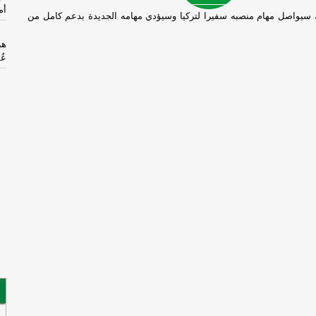
أم
 سيواصل مهام منصبه سفيرا لتركيا وسيؤدي مهامه الجديدة بدعم كامل من
هر
عُ
ال
مذ
ال
ال
وع
ال
لت
لت
دب
ال