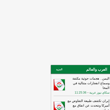
صة
-
لبنانون 24
14:45
وكالة فارس: ناقلة النفط التي
جرت بلغم بحري في هرمز انحرفت عن
مسار الذي حددته إيران
-
لبنانون 24
11:08
عراقجي: واشنطن كانت تسعى
ى دفع الأمور نحو التصعيد وهي التي
تهكت الاتفاق وأوصلت الأمور إلى الوضع
راهن
-
أل بي سي أي
10:29
عراقجي: لم نلحظ أي حسن نية
 سلوك الولايات المتحدة
-
لبنانون 24
16:59
عراقجي: لن نقبل بوقف إطلاق نار
قت ولن يُطرح هذا الأمر ما لم تُلبَّ
العرب والعالم
البنا بشأن مضيق هرمز
-
لبنانون 24
المزيد
اليمن.. هجمات حوثية مكثفة
وسماع انفجارات متتالية في
المخا
-
سكاي نيوز عربية
11:25:36
إيران تكشف طبيعة التفاوض مع
أميركا وتتحدث عن اتفاق مع