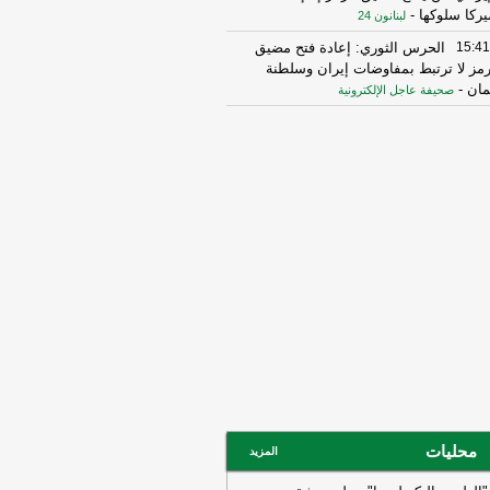
يركا سلوكها
-
لبنانون 24
15:41
الحرس الثوري: إعادة فتح مضيق
مز لا ترتبط بمفاوضات إيران وسلطنة
مان
-
صحيفة عاجل الإلكترونية
13:26
الرئيس الإيراني مسعود بزشكيان:
جانب الأميركي خالف بند مضيق هرمز في
كرة التفاهم ونحن بدورنا رددنا عليهم
-
جديد
10:43
مستشار المرشد الإيراني: القوى
أجنبية هي السبب الرئيسي لزعزعة الأمن
ليها مغادرة المنطقة
-
لبنانون 24
16:29
الخزانة الأميركية: رفع العقوبات
عن 3 كيانات ذات صلة بالحرس الثوري
إيراني
-
الجديد
09:35
واس: ولي العهد السعودي أكد
رامب أهمية بذل كافة الجهود الممكنة
حقيق التهدئة التي تمهد الطريق لحلول
لوماسية وضرورة تغليب لغة الحوار لخفض
تصعيد
-
محليات
لبنانون 24
المزيد
16:37
الخارجية الأميركية: على الأميركيين